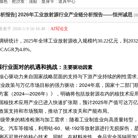
颜色
|
抢沙发
|
顶贴
|
显身卡
|
道具中心
析报告]
2026年工业放射源行业产业链分析报告——恒州诚思
[
发表于 2026-1-9 16:16:48
|
AI写论文
研统计，2025年全球工业放射源收入规模约30.22亿元，到2032
2年CAGR为4.8%。
主要驱动因素
源行业面对的机遇和挑战：
核心驱动力来自国家战略层面的支持与下游产业持续的刚性需求
级产业政策与万亿市场目标的强力驱动：2024年底，国家十二部
方案（2024—2026年）》，明确将包括放射源在内的核技术
国核技术应用产业已进入快速扩张期，预计2025年产值可达万
政策支持和市场预期，推动了技术攻关和产能布局。
业升级带来的精准检测与加工需求：随着工业制造业向高质量转型
化、汽车等领域，利用钴-60、铱-192等放射源进行无损探伤
测不可替代的核心技术。同时，在材料改性、食品安全等辐照加