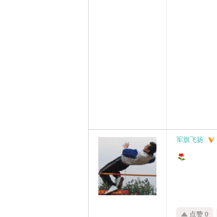
军旗飞扬
点赞 0