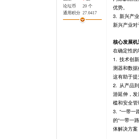
家
优势。
论坛币
20 个
通用积分
27.0417
3. 新兴
学术水平
0 点
新兴产业对
热心指数
0 点
信用等级
0 点
核心发展机
经验
7200 点
帖子
579
在确定性的
精华
0
1. 技术
在线时间
105 小时
测器和数据
注册时间
2025-12-10
这有助于提
最后登录
2026-8-7
2. 从产
游延伸，发
槛和安全管
3. “一
的“一带一
体解决方案