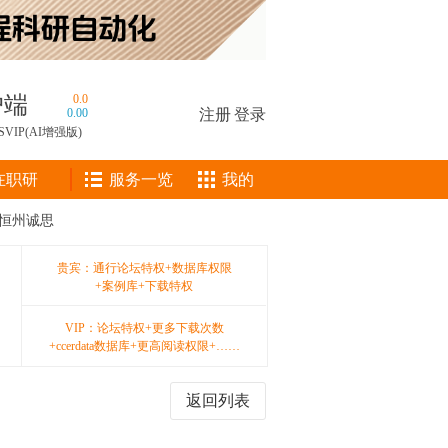
户端
0.0
0.00
注册
|
登录
SVIP(AI增强版)
在职研
服务一览
我的
—恒州诚思
贵宾：通行论坛特权+数据库权限
+案例库+下载特权
VIP：论坛特权+更多下载次数
+ccerdata数据库+更高阅读权限+……
返回列表