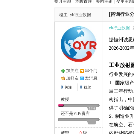
提升主题
|
本版置顶
|
关闭主题
|
变更主题
[咨询行业分
楼主:
yh行业数据
管
yh行业数据
据恒州诚思调
2026-203
工业放射
加关注
串个门
行业发展的
之
加好友
发消息
1. 国家
0
0
关注
粉丝
展三年行动
构指出，中
教授
供了明确的
14%
还不是
VIP
/
贵宾
2. 制造
-
在航空、石
内部缺陷检
威望
0
级