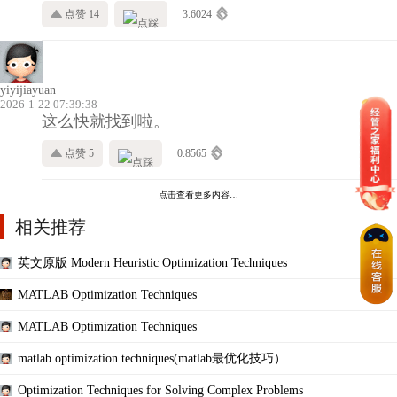
点赞 14
3.6024
yiyijiayuan
2026-1-22 07:39:38
这么快就找到啦。
点赞 5
0.8565
点击查看更多内容…
相关推荐
英文原版 Modern Heuristic Optimization Techniques
MATLAB Optimization Techniques
MATLAB Optimization Techniques
matlab optimization techniques(matlab最优化技巧）
Optimization Techniques for Solving Complex Problems