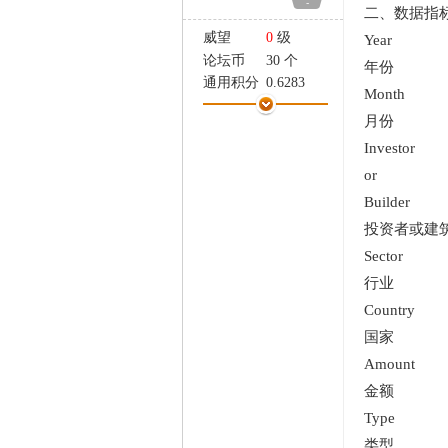
-
家
二、数据指
威望
0
级
Year
论坛币
30 个
年份
通用积分
0.6283
Month
学术水平
0 点
月份
热心指数
0 点
Investor
信用等级
0 点
经验
19837 点
or
帖子
1015
Builder
精华
0
投资者或建
在线时间
193 小时
Sector
注册时间
2024-7-18
行业
最后登录
2026-7-30
Country
国家
Amount
金额
Type
类型