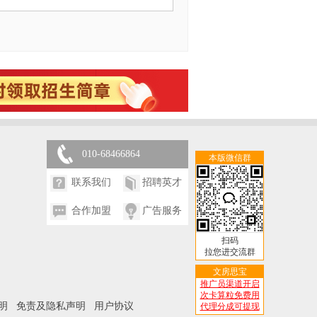
010-68466864
本版微信群
联系我们
招聘英才
合作加盟
广告服务
扫码
拉您进交流群
文房思宝
推广员渠道开启
次卡算粒免费用
明
免责及隐私声明
用户协议
代理分成可提现