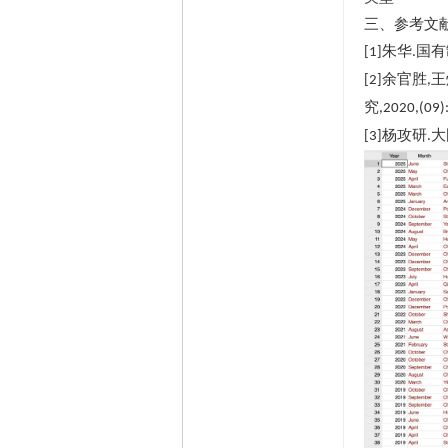
三、参考文
朱华
国有
[1]
.
余官胜
王
[2]
,
究
,2020,(09)
杨攻研
大
[3]
.