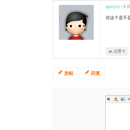
qgmyysj
(未
你这个是不
点赞 0
发帖
回复