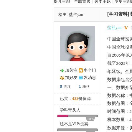
提升主题
|
本版置顶
|
关闭主题
|
变更主题
[学习资料]
楼主:
盐丝yan
管
盐丝yan
中国全球投
中国全球投
自
年以
2005
截至
年
2025
加关注
串个门
年延续。金
之
加好友
发消息
数据库包含
0
1
关注
粉丝
一、数据介
数据名称：
已卖：
422
份资源
数据范围：
学科带头人
时间范围：
2
28%
样本数量：
4
还不是
VIP
/
贵宾
数据来源：