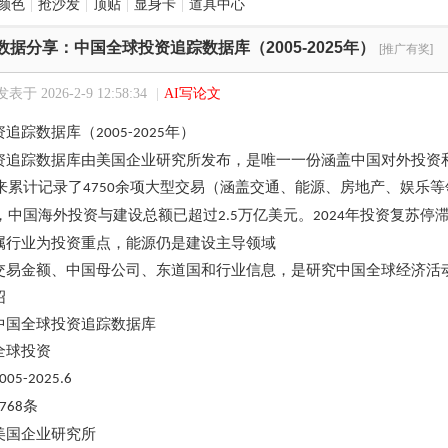
颜色
|
抢沙发
|
顶贴
|
显身卡
|
道具中心
数据分享：中国全球投资追踪数据库（2005-2025年）
[推广有奖]
发表于 2026-2-9 12:58:34
|
AI写论文
资追踪数据库（
年）
2005-2025
资追踪数据库由美国企业研究所发布，是唯一一份涵盖中国对外投资
来累计记录了
余项大型交易（涵盖交通、能源、房地产、娱乐等
4750
，中国海外投资与建设总额已超过
万亿美元。
年投资复苏停
2.5
2024
属行业为投资重点，能源仍是建设主导领域
交易金额、中国母公司、东道国和行业信息，是研究中国全球经济活
绍
中国全球投资追踪数据库
全球投资
005-2025.6
条
768
美国企业研究所