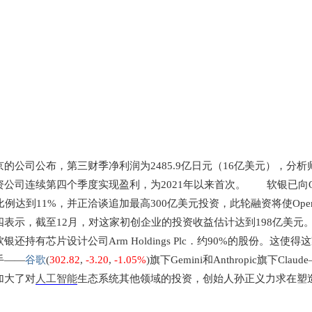
的公司公布，第三财季净利润为2485.9亿日元（16亿美元），分析
公司连续第四个季度实现盈利，为2021年以来首次。 软银已向Op
比例达到11%，并正洽谈追加最高300亿美元投资，此轮融资将使OpenA
四表示，截至12月，对这家初创企业的投资收益估计达到198亿美元
持有芯片设计公司Arm Holdings Plc．约90%的股份。这使得
手——
谷歌
(
302.82
,
-3.20
,
-1.05%
)旗下Gemini和Anthropic旗下C
大了对
人工智能
生态系统其他领域的投资，创始人孙正义力求在塑