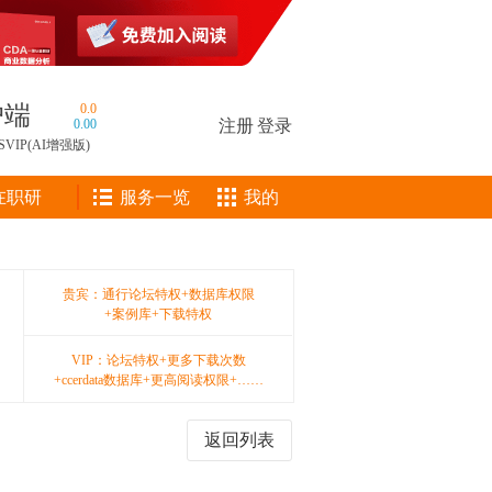
户端
0.0
0.00
注册
|
登录
SVIP(AI增强版)
在职研
服务一览
我的
贵宾：通行论坛特权+数据库权限
+案例库+下载特权
VIP：论坛特权+更多下载次数
+ccerdata数据库+更高阅读权限+……
返回列表