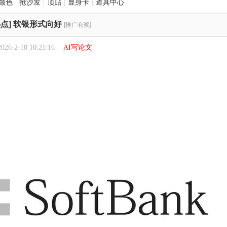
颜色
|
抢沙发
|
顶贴
|
显身卡
|
道具中心
点]
软银形式向好
[推广有奖]
6-2-18 10:21:16
|
AI写论文