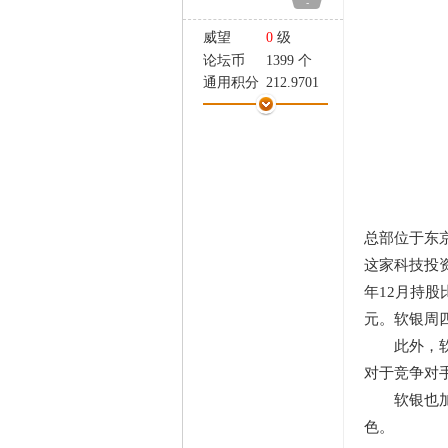
-
家
威望
0
级
论坛币
1399 个
通用积分
212.9701
学术水平
14 点
热心指数
14 点
信用等级
14 点
经验
157306 点
帖子
1080
精华
0
总部位于东京
在线时间
1091 小时
注册时间
2007-1-11
这家科技投资
最后登录
2026-8-6
年12月持股
元。软银周
此外，软银还
对于竞争对
软银也加
色。