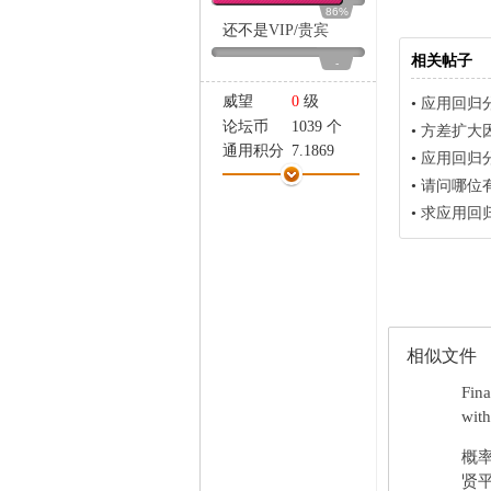
家
86%
还不是
VIP
/
贵宾
相关帖子
-
威望
0
级
•
应用回归分
论坛币
1039 个
•
方差扩大
通用积分
7.1869
•
应用回归
学术水平
2 点
•
请问哪位有
热心指数
2 点
•
求应用回
信用等级
1 点
经验
6981 点
帖子
256
精华
0
在线时间
157 小时
注册时间
2012-10-23
相似文件
最后登录
2024-1-3
Fina
with
概率
贤平