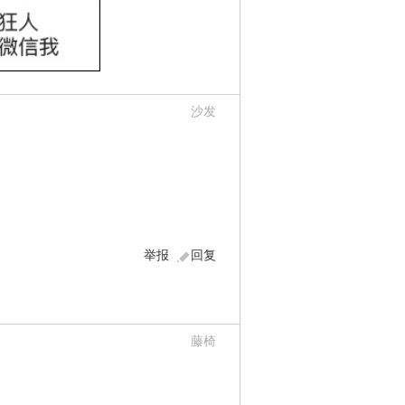
沙发
举报
回复
藤椅