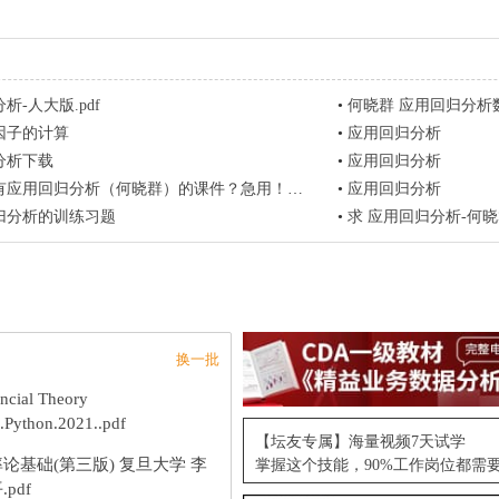
析-人大版.pdf
•
何晓群 应用回归分析
因子的计算
•
应用回归分析
分析下载
•
应用回归分析
应用回归分析（何晓群）的课件？急用！愿意购买
•
应用回归分析
归分析的训练习题
•
求 应用回归分析-何
换一批
ncial Theory
.Python.2021..pdf
【坛友专属】海量视频7天试学
论基础(第三版) 复旦大学 李
掌握这个技能，90%工作岗位都需
.pdf