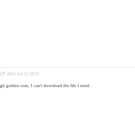
 2013-3-6 12:18:55
h golden coin, I can't download the file I need.