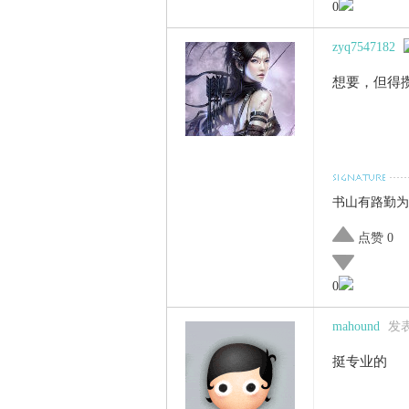
0
zyq7547182
想要，但得
书山有路勤为
点赞 0
0
mahound
发表于
挺专业的