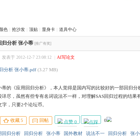
颜色
|
抢沙发
|
顶贴
|
显身卡
|
道具中心
回归分析 张小蒂
[推广有奖]
发表于 2012-12-7 23:08:12
|
AI写论文
分析 张小蒂.pdf
(3.27 MB)
小蒂的《应用回归分析》，本人觉得是国内写的比较好的一部回归分
较详尽，虽然有些专有名词说法不一样，对理解SAS回归过程的结果
文字，只要2个论坛币。
收藏
5
回帖
0
点赞 0
用回归分析
回归分析
张小蒂
国外教材
说法不一
回归分析
张小