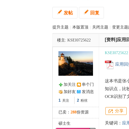
发帖
回复
管
提升主题
|
本版置顶
|
关闭主题
|
变更主题
[资料]应用
楼主:
KSEI0725622
KSEI0725622
应用回归
之
这本书是张
加关注
串个门
知识点，比
加好友
发消息
OCR识别了
1
2
关注
粉丝
分享
已卖：
288
份资源
关键词：
应
硕士生