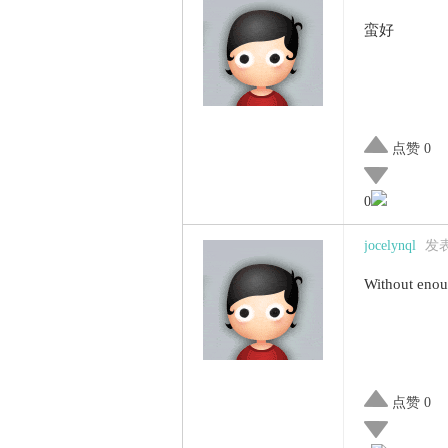
蛮好
点赞 0
0
jocelynql
发表于
Without enoug
点赞 0