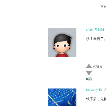
中文
aibieli731001
楼主辛苦了
点赞 0
0
canyang419
发
钱不多，先