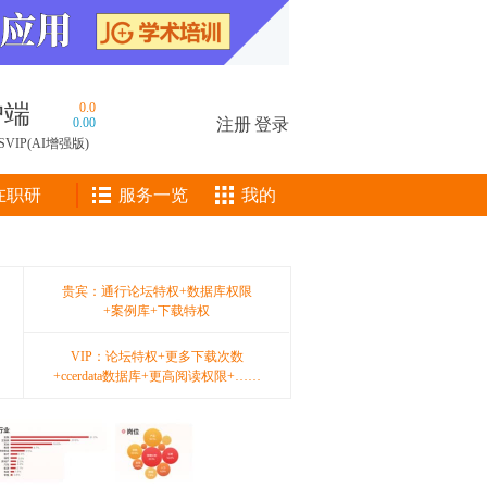
户端
0.0
0.00
注册
|
登录
SVIP(AI增强版)
在职研
服务一览
我的
贵宾：通行论坛特权+数据库权限
+案例库+下载特权
VIP：论坛特权+更多下载次数
+ccerdata数据库+更高阅读权限+……