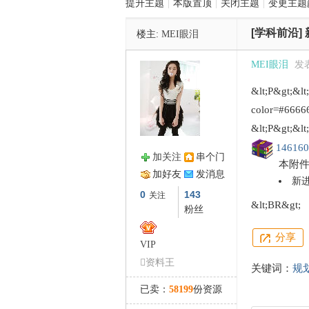
提升主题
|
本版置顶
|
关闭主题
|
变更主题
[学科前沿]
楼主:
MEI眼泪
管
MEI眼泪
发表
&lt;P&gt;
color=#66666
&lt;P&gt;&l
146160
加关注
串个门
本附
加好友
发消息
之
新进
0
143
关注
&lt;BR&gt;
粉丝
分享
VIP
资料王
关键词：
规
已卖：
58199
份资源