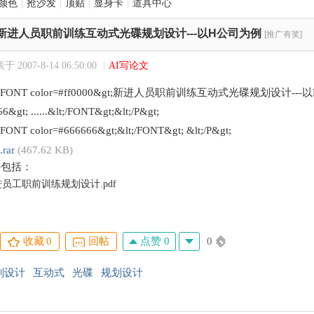
颜色
|
抢沙发
|
顶贴
|
显身卡
|
道具中心
新进人员职前训练互动式光碟规划设计---以H公司为例
[推广有奖]
于 2007-8-14 06:50:00
|
AI写论文
&lt;FONT color=#ff0000&gt;新进人员职前训练互动式光碟规划设计---以H
6&gt; ......&lt;/FONT&gt;&lt;/P&gt;
t;FONT color=#666666&gt;&lt;/FONT&gt; &lt;/P&gt;
.rar
(467.62 KB)
件包括：
员工职前训练规划设计.pdf
点赞 0
0
收藏
0
回帖
划设计
互动式
光碟
规划设计