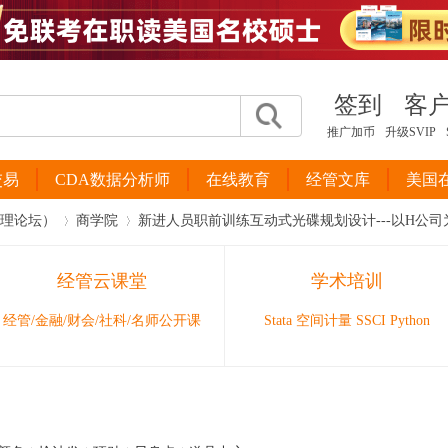
签到
客
推广加币
升级SVIP
交易
CDA数据分析师
在线教育
经管文库
美国
管理论坛）
商学院
新进人员职前训练互动式光碟规划设计---以H公司
经管云课堂
学术培训
›
›
经管/金融/财会/社科/名师公开课
Stata 空间计量 SSCI Python