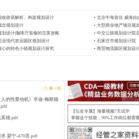
税收政策解析、构架规划设计
•
北京中海首佳 威海自
概念规划设计
•
大型商业地产项目规
规划设计|咖啡厅装修的完美攻略
•
中交公路规划设计院召开
美业现代农业园区规划设计
•
石家庄市规划设计院
核心的特色小镇规划设计探究
•
商贸物流园区规划设
换一批
女人的性爱动机》辛迪·梅斯顿
.pdf
【坛友专属】海量视频7天试学
英雄.pdf
掌握这个技能，90%工作岗位都需
求 梁宁-470页.pdf