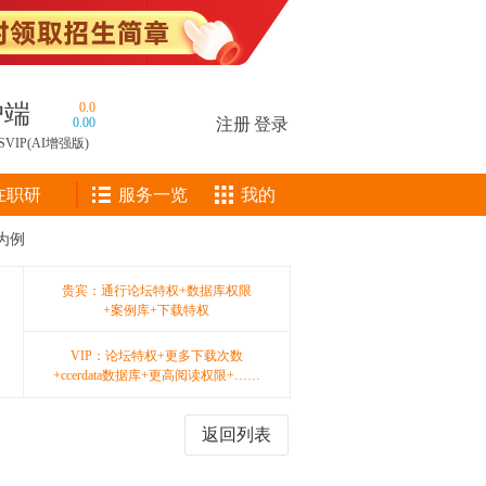
户端
0.0
0.00
注册
|
登录
SVIP(AI增强版)
在职研
服务一览
我的
为例
贵宾：通行论坛特权+数据库权限
+案例库+下载特权
VIP：论坛特权+更多下载次数
+ccerdata数据库+更高阅读权限+……
返回列表