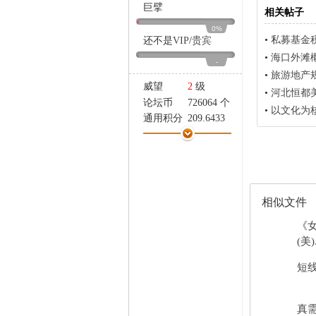
家
巨擘
相关帖子
0%
•
私募基金
还不是
VIP
/
贵宾
•
海口外滩
-
•
旅游地产
威望
2
级
•
河北恒都
论坛币
726064 个
•
以文化为
通用积分
209.6433
学术水平
125 点
热心指数
235 点
信用等级
112 点
经验
67199 点
帖子
13394
相似文件
精华
0
《
在线时间
5 小时
(美)
注册时间
2007-3-2
最后登录
2016-8-9
短线
真需