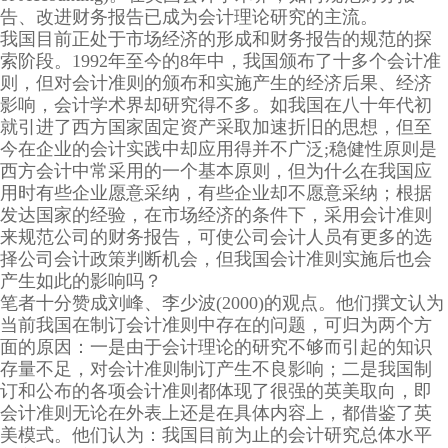
告、改进财务报告已成为会计理论研究的主流。
我国目前正处于市场经济的形成和财务报告的规范的探
索阶段。1992年至今的8年中，我国颁布了十多个会计准
则，但对会计准则的颁布和实施产生的经济后果、经济
影响，会计学术界却研究得不多。如我国在八十年代初
就引进了西方国家固定资产采取加速折旧的思想，但至
今在企业的会计实践中却应用得并不广泛;稳健性原则是
西方会计中常采用的一个基本原则，但为什么在我国应
用时有些企业愿意采纳，有些企业却不愿意采纳；根据
发达国家的经验，在市场经济的条件下，采用会计准则
来规范公司的财务报告，可使公司会计人员有更多的选
择公司会计政策判断机会，但我国会计准则实施后也会
产生如此的影响吗？
笔者十分赞成刘峰、李少波(2000)的观点。他们撰文认为
当前我国在制订会计准则中存在的问题，可归为两个方
面的原因：一是由于会计理论的研究不够而引起的知识
存量不足，对会计准则制订产生不良影响；二是我国制
订和公布的各项会计准则都体现了很强的英美取向，即
会计准则无论在外表上还是在具体内容上，都借鉴了英
美模式。他们认为：我国目前为止的会计研究总体水平