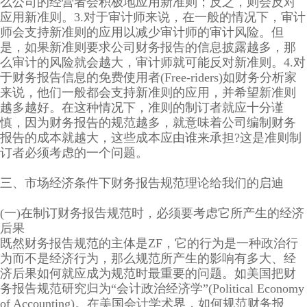
么公司的经营者会积极地应用新准则；反之，则会反对
应用新准则。3.对于审计师来说，在一般的情况下，审计
师会支持新准则的应用以减少审计师的审计风险。但
是，如果新准则要求公司财务报告的信息披露越多，那
么审计的风险就会越大，审计师就可能反对新准则。4.对
于财务报告信息的免费使用者(Free-riders)如财务分析家
来说，他们一般都会支持新准则的应用，并希望新准则
越多越好。在这种情况下，准则的制订者就应十分谨
慎，因为财务报告的规范越多，就意味着公司编制财务
报告的成本就越大，这些成本应由谁来承担?这是准则制
订者必须考虑的一个问题。
三、市场经济条件下财务报告规范理论给我们的启迪
(一)在制订财务报告规范时，必须要考虑它所产生的经济
后果
既然财务报告规范的主体是ZF，它的行为是一种政治行
为而不是经济行为，那么规范所产生的影响有多大、经
济后果如何就应成为规范时最重要的问题。如美国把财
务报告规范研究归为“会计政治经济学”(Political Economy
of Accounting)。在美国会计学术界，如何规范财务报