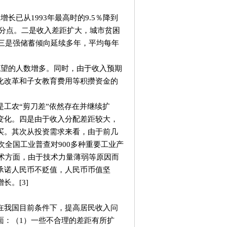
已从1993年最高时的9.5％降到
4个百分点。二是收入差距扩大，城市贫困
。三是强储蓄倾向延续多年，平均每年
望的人数增多。同时，由于收入预期
化改革和子女教育费用等积攒资金的
工农“剪刀差”依然存在并继续扩
变化。四是由于收入分配差距较大，
买。其次从投资需求来看，由于前几
次全国工业普查对900多种重要工业产
技术方面，由于技术力量薄弱等原因而
承诺人民币不贬值，人民币币值坚
。[3]
我国目前条件下，提高居民收入问
面：（1）一些不合理的差距有所扩