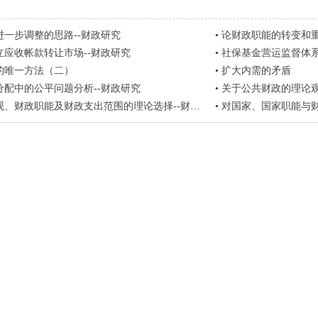
进一步调整的思路--财政研究
•
论财政职能的转变和重
立应收帐款转让市场--财政研究
•
社保基金营运监督体系
的唯一方法（二）
•
扩大内需的矛盾
分配中的公平问题分析--财政研究
•
关于公共财政的理论观
、财政职能及财政支出范围的理论选择--财政研究
•
对国家、国家职能与财政职能的再认