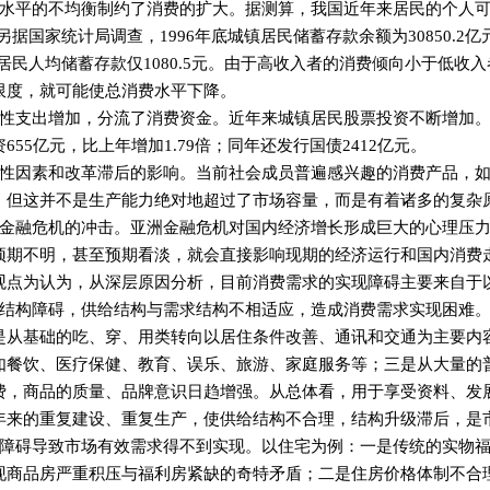
平的不均衡制约了消费的扩大。据测算，我国近年来居民的个人可
。另据国家统计局调查，1996年底城镇居民储蓄存款余额为30850.2
镇居民人均储蓄存款仅1080.5元。由于高收入者的消费倾向小于低
限度，就可能使总消费水平下降。
支出增加，分流了消费资金。近年来城镇居民股票投资不断增加。1
655亿元，比上年增加1.79倍；同年还发行国债2412亿元。
因素和改革滞后的影响。当前社会成员普遍感兴趣的消费产品，如
，但这并不是生产能力绝对地超过了市场容量，而是有着诸多的复杂
融危机的冲击。亚洲金融危机对国内经济增长形成巨大的心理压力
预期不明，甚至预期看淡，就会直接影响现期的经济运行和国内消费走向
为认为，从深层原因分析，目前消费需求的实现障碍主要来自于
构障碍，供给结构与需求结构不相适应，造成消费需求实现困难。
是从基础的吃、穿、用类转向以居住条件改善、通讯和交通为主要内
如餐饮、医疗保健、教育、误乐、旅游、家庭服务等；三是从大量的
费，商品的质量、品牌意识日趋增强。从总体看，用于享受资料、发
年来的重复建设、重复生产，使供给结构不合理，结构升级滞后，是
碍导致市场有效需求得不到实现。以住宅为例：一是传统的实物福
现商品房严重积压与福利房紧缺的奇特矛盾；二是住房价格体制不合