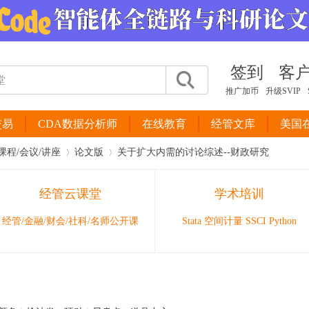
签到
客
推广加币
升级SVIP
交易
CDA数据分析师
在线教育
经管文库
美国
课程/会议/讲座
论文版
关于扩大内需的讨论综述--财政研究
经管云课堂
学术培训
›
›
经管/金融/财会/社科/名师公开课
Stata 空间计量 SSCI Python