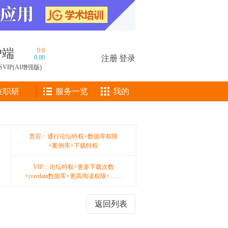
户端
0.0
0.00
注册
|
登录
SVIP(AI增强版)
在职研
服务一览
我的
贵宾：通行论坛特权+数据库权限
+案例库+下载特权
VIP：论坛特权+更多下载次数
+ccerdata数据库+更高阅读权限+……
返回列表