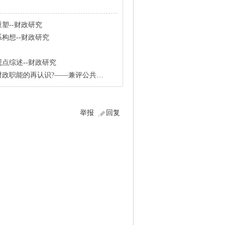
塑--财政研究
构想--财政研究
点综述--财政研究
识?——兼评公共产品论与双元结构论--财政研究
举报
回复