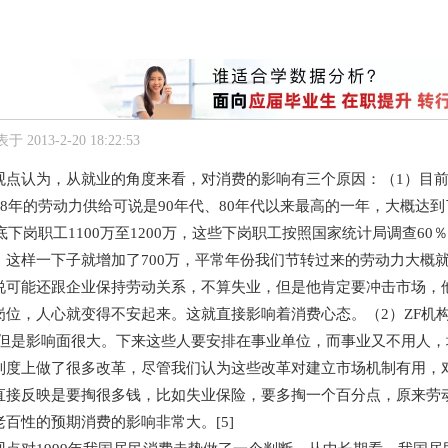
于 2013-2-20 18:22:53
认为，从就业的角度来看，对消费的影响有三个原因：（1）目前就
98年的劳动力供给可说是90年代、80年代以来最高的一年，大概达到
年底下岗职工1100万至1200万，这些下岗职工按照国家统计局调查6
这样一下子就增加了700万，平常年份我们节转过来的劳动力大概就有
说可能还跟企业保持劳动关系，不算失业，但是他肯定要冲击市场，
岗位，人心就变得不安起来。这就直接影响着消费心态。（2）ZF机
，但是影响面很大。下来这些人要安排在事业单位，而事业又不用人，地
制度上做了很多改革，尽管我们认为这些改革对建立市场机制有用，
直接反映是要掏很多钱，比如失业保险，要多掏一个百分点，原来劳
百性的预期消费的影响非常大。[5]