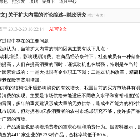
颜色
|
抢沙发
|
顶贴
|
显身卡
|
道具中心
文]
关于扩大内需的讨论综述--财政研究
[推广有奖]
于 2013-2-20 18:22:14
|
AI写论文
需过程中存在的主要问题
认为，当前扩大内需的制约因素主要有以下几点：
机增强，影响现期消费。在商品经济条件下，社会成员有一种储备
的提高，人们在提高消费的同时，谨慎动机也在增强，特别是在当前
个因素造成的：一是大批国有企业职工下岗；二是ZF机构改革，精简
养老保险等费用增加。
求的结构性矛盾影响消费的有效增长。我国目前的买方市场具有明
着消费的实现。主要是市场供给未能适应不同收入水平和富裕程度的
构雷同，多年的重复建设形成大量的无效供给，造成生产能力的相对
城市居民，但对拥有8亿多消费者的农村市场却研究不够，使许多产
一广阔的市场。
产品质量也影响着消费者的需求心理和消费行为。据资料显示，国家
查的4411家企业的5233种产品，合格率均低于80％。