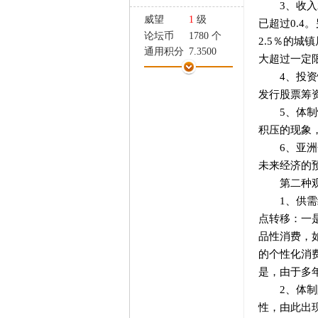
3、收入水
家
威望
1
级
已超过0.4
论坛币
1780 个
2.5％的城
通用积分
7.3500
大超过一定
学术水平
8 点
4、投资性
热心指数
8 点
发行股票筹资
信用等级
7 点
5、体制性
经验
11170 点
积压的现象
帖子
257
精华
0
6、亚洲金
在线时间
289 小时
未来经济的
注册时间
2012-11-12
第二种观点
最后登录
2024-3-29
1、供需结
点转移：一
品性消费，
的个性化消
是，由于多
2、体制障
性，由此出