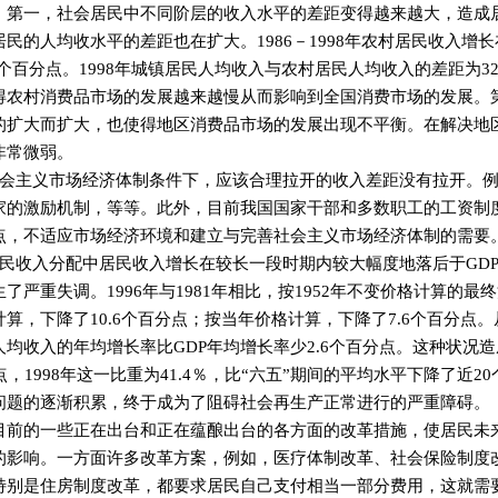
：第一，社会居民中不同阶层的收入水平的差距变得越来越大，造成
民的人均收水平的差距也在扩大。1986－1998年农村居民收入增
7个百分点。1998年城镇居民人均收入与农村居民人均收入的差距为326
得农村消费品市场的发展越来越慢从而影响到全国消费市场的发展。
的扩大而扩大，也使得地区消费品市场的发展出现不平衡。在解决地区
非常微弱。
主义市场经济体制条件下，应该合理拉开的收入差距没有拉开。例
家的激励机制，等等。此外，目前我国国家干部和多数职工的工资制
点，不适应市场经济环境和建立与完善社会主义市场经济体制的需要
收入分配中居民收入增长在较长一段时期内较大幅度地落后于GDP
了严重失调。1996年与1981年相比，按1952年不变价格计算的最终
算，下降了10.6个百分点；按当年价格计算，下降了7.6个百分点。从
人均收入的年均增长率比GDP年均增长率少2.6个百分点。这种状况
点，1998年这一比重为41.4％，比“六五”期间的平均水平下降了近
问题的逐渐积累，终于成为了阻碍社会再生产正常进行的严重障碍。
的一些正在出台和正在蕴酿出台的各方面的改革措施，使居民未来
的影响。一方面许多改革方案，例如，医疗体制改革、社会保险制度
特别是住房制度改革，都要求居民自己支付相当一部分费用，这就需