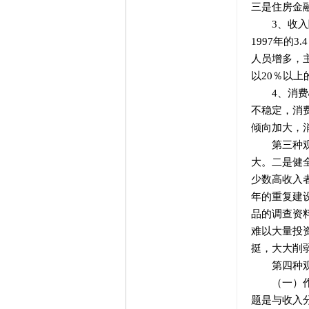
三是住房金
3、收入障
1997年的
人员增多，
以20％以上
4、消费心
不稳定，消
倾向加大，
第三种观点
大。二是健
少数高收入
年的重复建
品的调查资
难以大量投
挺，大大削
第四种观点
（一）作为
题是与收入