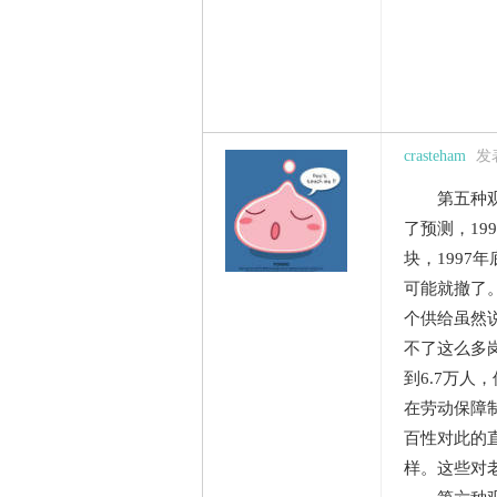
crasteham
发表
第五种观点
了预测，19
块，1997
可能就撤了。
个供给虽然
不了这么多
到6.7万人
在劳动保障
百性对此的
样。这些对老