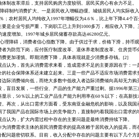
融体制改革滞后，支持居民购房力度较弱。居民买房心有余力不足。
碍制约消费扩大、一是居民收入增幅趋缓。城镇居民人均实际收入增长
3.4％；农村居民人均纯收入1997年增幅仅为4.6％，比上年下降4.
主要是企业亏损严重，下岗职工已上升到1000多万，相应收入下降
的速度增加。1997年城乡居民储蓄存款高达46280亿元。
理障碍，消费者信心指数下降。由于供过于求，价格下滑，持币观
费者为防范下岗，应付医疗制度改革、退休养老制度改革、住房货币
消费更加谨慎。即期消费下降，具体表现就是少消费多存钱。[2]
认为，首先从消费需求来看，造成需求不足的主要原因在于：一是
全的社会保障体系还未建立起来。三是一些产品不适应市场消费需求
者边际消费倾向低，而绝大多数中低收入者边际消费倾向高却无力购
设，盲目发展，一些行业、产品的生产能力严重过剩。据1996年第三
料显示，50％以上的工业产品生产能力利用率在60％以下；在高新
资。再次，从出口需求方面看，受东南亚金融危机的影响，以及我国
弱了我国产品在国际市场上的竞争能力，直接制约着我国出口需求的增长
认为，扩大内需过程中存在的主要问题是最终消费持续下降。
消费需求主体的居民消费需求的提高依赖于居民收入的提高，而在
分配问题密切联系。目前，收入分配中存在的问题主要有以下几个方