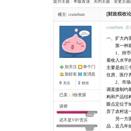
提升主题
|
本版置顶
|
关闭主题
|
变更主题
[财政税收论
楼主:
crasteham
管
crasteham
发表
一、扩大内
第一种观点
1、持币动
着收入水平
加关注
串个门
主要是由三
加好友
发消息
住房、医疗
之
2、市场供
0
2
关注
粉丝
调直接制约
已卖：
3
份资源
构和产品结
眼点定位于
讲师
弃了农村这
76%
另一方面，
还不是
VIP
/
贵宾
品，近几年抽
-