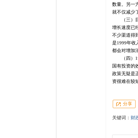
数量。另一
就不仅减少
（三）目前
增长速度已
不少渠道得
是1999
都会对增加
（四）19
国有投资的
政策无疑是
资很难在较
分享
关键词：
财