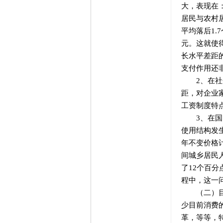
大，表现在
居民与农村居
平均落后1.
元。这就使
长水平差距
支付作用还
2、在社会
距，对企业
工资制度特
3、在国民
使用结构发生
年不变价格计
间城乡居民
了12个百分
程中，这一
（二）目前
少目前消费
革，等等，