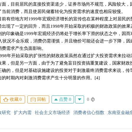
方面，目前居民的直接投资渠道少，证券市场尚不规范，风险较大，
了当前消费，而且使居民储蓄转化为投资需求的速度也相应较慢。
有些地方对1999年宏观经济增长的宣传也在某种程度上对居民的预
经出现了一定的回升，而且1998年开始采取的积极的财政政策的效
到的印象确是1999年宏观经济仍将处于增长率下滑的状态之中，因
年收入状况不会乐观，消费仍需谨慎，并且物价可能还会进一步下降，因
消费需求产生负面影响。
98年开始采取的扩张性的财政政策虽然在通过扩大投资需求来拉动
效果，但是另一方面，由于为了避免盲目投资搞重复建设，国家财政
正确的，但是对基础设施建设的投资对于刺激最终消费需求来说，传
短的时期内对刺激消费需求产生十分明显的作用。[4]
点赞 0
0
收藏
0
回帖
政研究
扩大内需
社会主义市场经济
消费者信心指数
东南亚金融