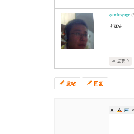
gaoxinsynge
收藏先
点赞 0
发帖
回复