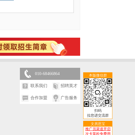
010-68466864
本版微信群
联系我们
招聘英才
合作加盟
广告服务
扫码
拉您进交流群
文房思宝
推广员渠道开启
次卡算粒免费用