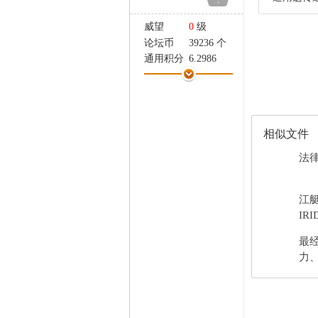
-
家
威望
0
级
论坛币
39236 个
通用积分
6.2986
学术水平
9 点
热心指数
13 点
信用等级
6 点
经验
5907 点
相似文件
帖子
176
精华
0
法律
在线时间
1075 小时
注册时间
2005-10-31
江
最后登录
2026-7-2
IRI
最
力、