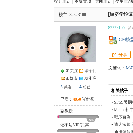
提升主题
|
本版置顶
|
关闭主题
|
变更主题
[经济学论文
楼主:
82323100
管
82323100
发表
GM模型
分享
关键词：
MA
加关注
串个门
之
加好友
发消息
3
4
关注
粉丝
相关帖子
已卖：
4858
份资源
•
SPSS
•
Matla
副教授
•
程序百例
5%
•
请大家帮我
还不是
VIP
/
贵宾
•
通用遗传退