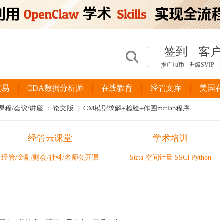
签到
客
推广加币
升级SVIP
交易
CDA数据分析师
在线教育
经管文库
美国
课程/会议/讲座
论文版
GM模型求解+检验+作图matlab程序
经管云课堂
学术培训
›
›
经管/金融/财会/社科/名师公开课
Stata 空间计量 SSCI Python