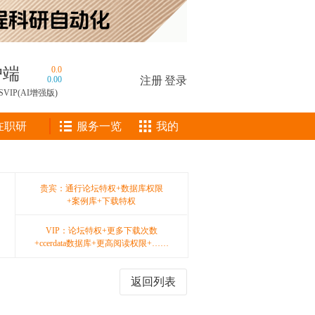
户端
0.0
0.00
注册
|
登录
SVIP(AI增强版)
在职研
服务一览
我的
贵宾：通行论坛特权+数据库权限
+案例库+下载特权
VIP：论坛特权+更多下载次数
+ccerdata数据库+更高阅读权限+……
返回列表