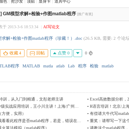
颜色
|
抢沙发
|
顶贴
|
显身卡
|
道具中心
]
GM模型求解+检验+作图matlab程序
[推广有奖]
于 2013-3-6 18:53:34
|
AI写论文
求解+检验+作图matlab程序（珍藏！）.doc
(26.5 KB, 需要: 2 个论
点赞 0
0
收藏
4
回帖
TLAB程序
MATLAB
matla
atlab
Lab
程序
检验
matlab
暑期特训，从入门到精通，文彤老师主讲
•
Excel高效数据分析
b初中级实战应用培训，王小川主讲！上海/广州开课！
•
R语言培训！北京/上
（方便，实用）
•
有偿请大牛代写matla
看看此程序是否matlab程序，若是，错误在哪里？
•
重奖：请帮写一下这个m
火算法模拟（matlab程序）
•
请教这个matlab程