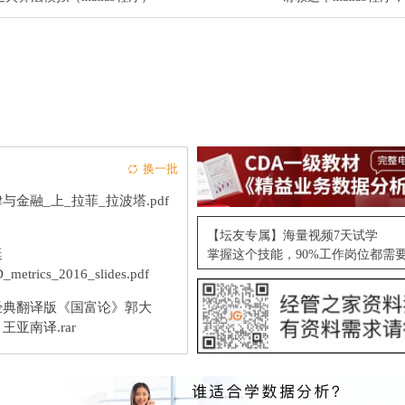
换一批
与金融_上_拉菲_拉波塔.pdf
【坛友专属】海量视频7天试学
艇
掌握这个技能，90%工作岗位都需
D_metrics_2016_slides.pdf
经典翻译版《国富论》郭大
王亚南译.rar