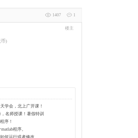
1407
1
楼主
坛币)
，2天学会，北上广开课！
海，名师授课！暑假特训
b程序！
atlab程序。
序，如何运行或者修改