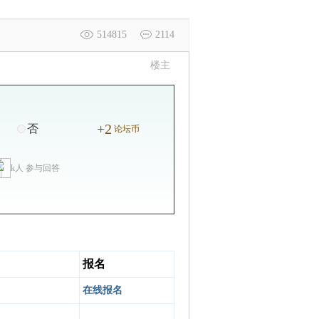
514815
2114
楼主
+2
否
论坛币
k人 参与回答
报名
在线报名