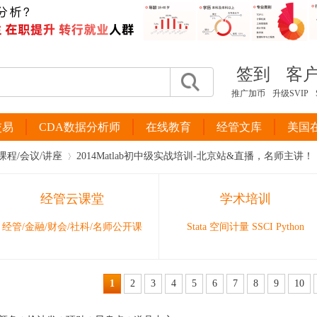
签到
客
推广加币
升级SVIP
交易
CDA数据分析师
在线教育
经管文库
美国
课程/会议/讲座
2014Matlab初中级实战培训-北京站&直播，名师主讲！
经管云课堂
学术培训
›
经管/金融/财会/社科/名师公开课
Stata 空间计量 SSCI Python
1
2
3
4
5
6
7
8
9
10