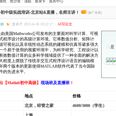
颜色
|
抢沙发
|
顶贴
|
显身卡
|
道具中心
tlab初中级实战培训-北京站&直播，名师主讲！
[推广有奖]
芽糖
发表于 2013-6-18 10:22:17
|
AI写论文
是由美国
Mathworks
公司发布的主要面对科学计算、可视
式
程序设计的高级计算环境。它将数值分析、矩阵计
据可视化以及非线性动态系统的建模和仿真等诸多强大
是
一个易于使用的视窗环境中，为科学研究、工程设计以
有效数值计算的众多科学领域提供了一种全面的解决方
大程度上摆脱了传统非交互式程序设计语言的编辑模
年两个版本的更新使得
MATLAB
软件代表了当今国际
件的先进水平
。
【Matlab初中高级】
现场班及直播班
！
地点
价格
北京，经管之家
4600/3000（学生）
上海