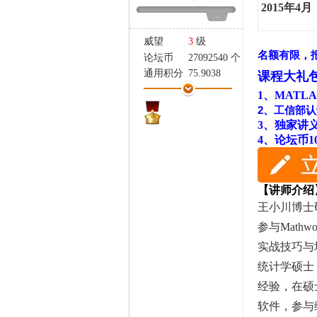
家
2015年4月
-
威望
3
级
名额有限，
论坛币
27092540 个
通用积分
75.9038
课程大礼包
学术水平
568 点
1、MAT
热心指数
493 点
2、工信部
信用等级
508 点
3、独家讲
经验
162397 点
4、论坛币1
帖子
1017
精华
24
在线时间
4695 小时
【讲师介绍
注册时间
2009-7-22
王小川博士
最后登录
2023-4-26
参与Math
实战技巧与
统计学硕士
经验，在硕
软件，参与