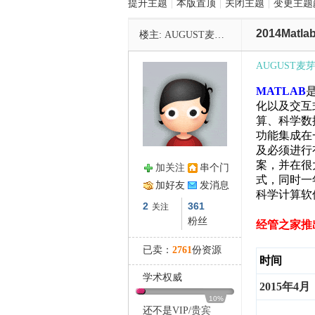
提升主题
|
本版置顶
|
关闭主题
|
变更主题
2014Ma
楼主:
AUGUST麦芽糖
管
AUGUST麦
MATLAB
化以及交互
算、科学数
功能集成在
及必须进行
案，并在很
加关注
串个门
式，
同时一
之
加好友
发消息
科学计算软
2
361
关注
粉丝
经管之家推出
已卖：
2761
份资源
时间
学术权威
2015年4月
10%
还不是
VIP
/
贵宾