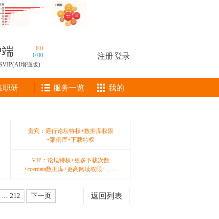
户端
0.0
0.00
注册
|
登录
SVIP(AI增强版)
在职研
服务一览
我的
贵宾：通行论坛特权+数据库权限
+案例库+下载特权
VIP：论坛特权+更多下载次数
+ccerdata数据库+更高阅读权限+……
返回列表
... 212
下一页