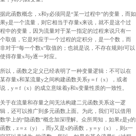
据此函数概念，
x
和
y
必须同是“某一过程中”的变量，而如
果
y
是一个流量，则它相当于存量
x
来说，就不是这个过
程中的变量，因为流量对于某一指定的过程来说只有一
个取值，它是对应于一个过程的定积分，是一个数，而
非对于“每一个数
x
”取值的；也就是说，不存在规则
f
可以
使得存量
x
与
y
逐一对应。
所以，函数之定义已经表明了一种变量逻辑：不可以在
某存量
x
和某流量
y
之间构建函数关系
y
＝
f
（
x
），或者
说，
y
＝
f
（
x
）的成立意味着
y
和
x
变量性质的一致性。
关于在流量和存量之间无法构建二元函数关系这一逻
辑，还可以推广到多元函数上面。为此，我们可以借用
数学上的“隐函数”概念加深理解。众所周知，如果
z
是
y
的
函数，
z
＝
z
（
y
），而
y
又是
x
的函数，
y
＝
y
（
x
），则
z
一