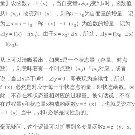
量】设函数
y
＝
f
（
x
），当自变量
x
从
x
变到
x
时，函数值
0
从
f
（
x
）改变到
f
（
x
），则称
x
－
x
为自变量的增量，记
0
0
为⊿
x
＝
x
－
x
；称
f
（
x
）－
f
（
x
）为函数的增量，记为
0
0
⊿
y
＝
f(x)
－
f(x
)
。由于
x
＝
x
+
⊿
x
，所以，⊿
y
＝
f(x
+
⊿
x)
0
0
0
－
f(x
)
。
0
从上可以清晰看出，如果
x
是一个状态量（存量、时点
数），则意味着有一个时点数
f
（
x
）与
x
对应，或者
0
0
说，当⊿
x
趋于
0
时，⊿
y
＝
0
，即表现为连续性，所以
f
（
x
）必然是对应于每一个状态点的量，即状态函数。因
此，不存在和状态量相对应的过程量。换句话说，不存
在过程量
y
和状态量
x
构成的函数
y
＝
f
（
x
），也就是说在
y
＝
f
（
x
）当中，
y
和
x
必然是同性质的。
毫无疑问，这个逻辑可以扩展到多变量函数
z
＝
z
（
y
、
x
、