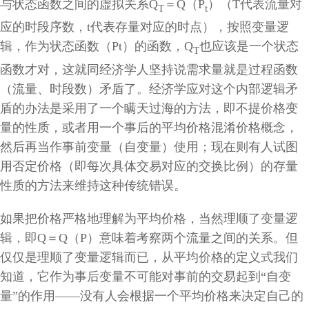
与状态函数之间的虚拟关系
Q
＝
Q
（
P
）（
T
代表流量对
T
t
应的时段序数，
t
代表存量对应的时点），按照变量逻
辑，作为状态函数（
Pt
）的函数，
Q
也应该是一个状态
T
函数才对，这就同经济学人坚持说需求量就是过程函数
（流量、时段数）矛盾了。经济学应对这个内部逻辑矛
盾的办法是采用了一个瞒天过海的方法，即不提价格变
量的性质，或者用一个事后的平均价格混淆价格概念，
然后再当作事前变量（自变量）使用；现在则有人试图
用否定价格（即每次具体交易对应的交换比例）的存量
性质的方法来维持这种传统错误。
如果把价格严格地理解为平均价格，当然理顺了变量逻
辑，即
Q
＝
Q
（
P
）意味着考察两个流量之间的关系。但
仅仅是理顺了变量逻辑而已，从平均价格的定义式我们
知道，它作为事后变量不可能对事前的交易起到“自变
量”的作用——没有人会根据一个平均价格来决定自己的