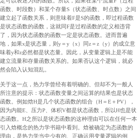
定可以表述为
x
的函数。所以，如果在某个流量
F
（过程
函数、时段数）和某个存量
S
（状态函数、时点数）之间
建立起了函数关系，则意味着
F
是
S
的函数，即过程函数
是状态函数的函数，这就同
F
是过程函数的定义相违背
了，因为状态函数的函数一定是状态函数。进而普遍
地，如果
x
是状态量，则
y
＝
y
（
x
）同
z
＝
z
（
y
）的成立意
味着
y
和
z
必然都是状态量。因此，从变量逻辑上是不能
建立流量和存量函数关系的。如果否认这个逻辑，就必
然会陷入认知混乱。
关于这一点，热力学曾经有着明确的、但却不为一般人
所注意的提示：状态函数变量之间运算的结果也是状态
函数。例如焓
H
是几个状态函数的组合（
H
＝
E
＋
PV
），
因为内能
E
、压力
P
、体积
V
都是状态函数，所以
H
也是状
态函数。
H
之所以是状态函数的这种理由可以在任何一本
引入焓概念的热力学书籍中看到。焓被确定为态函数的
理由，是热力学当中少有的、正确运用变量逻辑的例