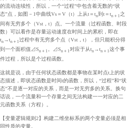
的流动连续性，所以，一个“过程”中包含着无数的“状
态”点，如图－
1
中曲线
Vs
＝
V
（
t
）上从
t
＝
t
到
t
＝
t
之
n
n
＋
1
间有无穷多个（
Vst
，
t
）点。一个流量（过程函数、时段
数）可以看作是存量运动速度在时间上的累积，即在
t
→
t
过程中有无穷多个点（
Vst
，
t
），但只能积分得
n
n
＋
1
到一个面积值⊿S
。⊿S
对应于从
t
→
t
这个事
n
＋1
n
＋1
n
n
＋
1
件过程，所以是个过程函数。
这就是说，由于任何状态函数都是事物在某时点t上的状
态描述，即状态函数是时间t的函数，所以，“过程”和“状
态”不是逐一对应的关系，而是一对无穷多的关系。换句
话说，一个流量和一个存量之间无法构建一一对应的二
元函数关系（方程）。
【变量逻辑规则
2
】构建二维坐标系的两个变量必须是相
同性质的变量。