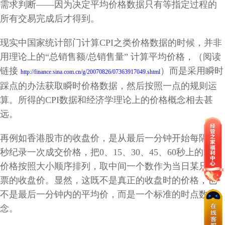
需求判断——因为决定平均价格数据只有等指定过程的
所有交易完成后才得到。
现实中国家统计部门计算
CPI
之类价格数据的时候，并非
用理论上的“总销售额
/
总销售量”
计算平均价格，（阅读
链接
）而是采用瞬时
http://finance.sina.com.cn/g/20070826/07363917049.shtml
踩点的办法获取瞬时价格数据，然后按照一点的规则运
算。所得的
CPI
数据和经济学理论上的价格概念相去甚
远。
再例如香港股市的收盘价，是从最后一分钟开始每隔15
秒纪录一次成交价格，把0、15、30、45、60秒上的5个
价格按照大小顺序排列，取中间一个数作为当日某只股
票的收盘价。显然，这既不是真正的收盘时的价格，也
不是最后一分钟内的平均价，而是一个标准的时点数概
念。