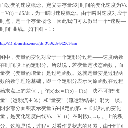
而改变的速度概念。定义某存量
S
对时间的变化速度为
Vs
＝
V(t)
＝
dS/dt
，为一瞬时速度概念。由于瞬时速度对应于
时点，是一个存量概念，因此我们可以做出一个“速度—
时间
”
曲线。如下图－
1
：
http://s11.album.sina.com.cn/pic_3/5562bb43020014wm
图中，变量的变化对应于一个定积分过程——速度函数
在时间段上的定积分。所以说，若变量是状态函数，而
量变（变量的增量）是过程函数。这就是量变是过程函
数的数学理论基础，即一个定积分表示为原函数在过程
b
始末点上的差值，∫
f(x)dx
＝
F(b)
－
F(a)
。决不可把“变
a
量”（运动流主体）和“量变”（流运动结果）混为一谈。
阴影部分面积表示变量
S
在指定的第
n
＋
1
时段内的变化
量，是变化速度曲线
Vs
＝
V
（
t
）在时段
t
→
t
上的积
n
n
＋
1
分。这就是说，过程可以看作是状态的积累，由于时间