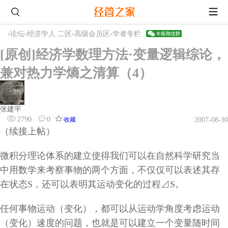
›
论坛
›
经济学人 二区
›
高级会员区
›
学者专栏
[原创]经济学数理方法·变量逻辑综论，
兼对热力学熵之清算（4）
张建平
2790
0
收藏
2007-08-30
（续接上帖）
微积分理论体系的建立使得我们可以在自然科学研究当
中用数学来考察事物的两个方面，不仅仅可以表述其存
在状态
S
，还可以表明其运动变化的过程⊿
S
。
任何事物运动（变化），都可以从运动学角度考虑运动
（变化）速度的问题，也就是可以建立一个变量随时间