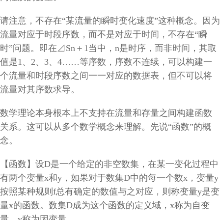
请注意，不存在“某流量的瞬时变化速度”这种概念。因为
流量对应于时段序数，而不是对应于时间，不存在“瞬
时”问题。即在⊿Sn＋1当中，n是时序，而非时间，其取
值是1、2、3、4……等序数，序数不连续，可以构建一
个流量和时段序数之间一一对应的数据表，但不可以将
流量对其序数求导。
数学理论本身根本上不支持在流量和存量之间构建函数
关系。这可以从多个数学概念来理解。先说“函数”的概
念。
【函数】设
D
是一个给定的非空数集，在某一变化过程中
有两个变量
x
和
y
，如果对于数集
D
中的每一个数
x
，变量
y
按照某种规则
f
总有确定的数值与之对应，则称变量
y
是变
量
x
的函数。数集
D
成为这个函数的定义域，
x
称为自变
量，
y
称为因变量。