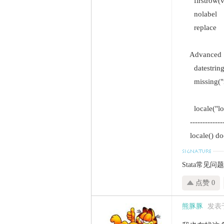
firstrow(var
nolabel e
replace
Advanced
datestring("
missing("r
locale("lo
----------------
locale() doe
Stata常见问
点赞 0
熊豚豚
发表于 