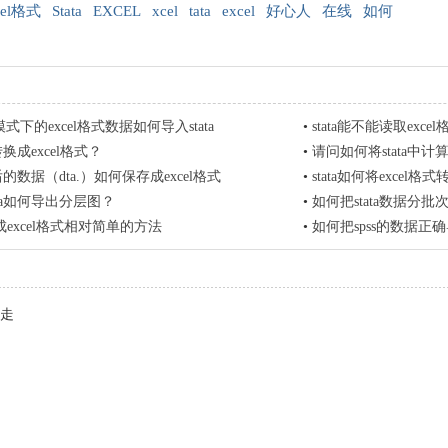
cel格式
Stata
EXCEL
xcel
tata
excel
好心人
在线
如何
式下的excel格式数据如何导入stata
•
stata能不能读取exc
么转换成excel格式？
•
请问如何将stata中计
理后的数据（dta.）如何保存成excel格式
•
stata如何将excel格
ata如何导出分层图？
•
如何把stata数据分批
换成excel格式相对简单的方法
•
如何把spss的数据正确导
走