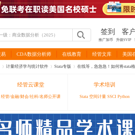
签到
客
推广加币
升级SVIP
交易
CDA数据分析师
在线教育
经管文库
美国
计量经济学与统计软件
Stata专版
在线等，急急急！如何将stata格
经管云课堂
学术培训
›
›
›
经管/金融/财会/社科/名师公开课
Stata 空间计量 SSCI Python