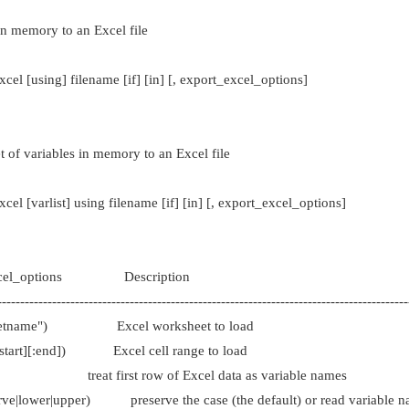
 memory to an Excel file
 [using] filename [if] [in] [, export_excel_options]
of variables in memory to an Excel file
[varlist] using filename [if] [in] [, export_excel_options]
cel_options Description
---------------------------------------------------------------------------------------
eetname") Excel worksheet to load
start][:end]) Excel cell range to load
reat first row of Excel data as variable names
e|lower|upper) preserve the case (the default) or read variable na