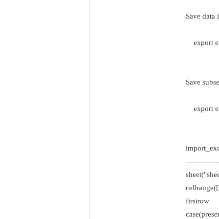
Save data in
export excel
Save subset 
export excel 
import_ex
----------------
sheet("sh
cellrange([
firstrow t
case(preserv