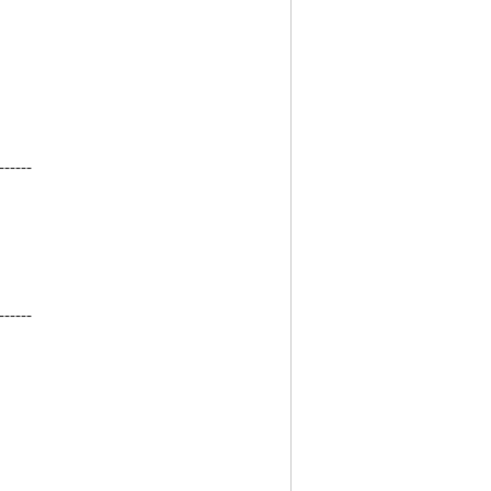
------
------