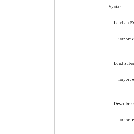
Syntax
Load an Exc
import excel
Load subset 
import excel
Describe con
import exce