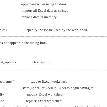
ase when using firstrow
 import all Excel data as strings
eplace data in memory
cale") specify the locale used by the workbook
---------------------------------------------------------------------------------------
s not appear in the dialog box.
cel_options Description
---------------------------------------------------------------------------------------
eetname") save to Excel worksheet
 start (upper-left) cell in Excel to begin saving to
ify modify Excel worksheet
lace replace Excel worksheet