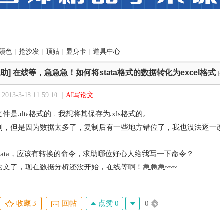
颜色
|
抢沙发
|
顶贴
|
显身卡
|
道具中心
助]
在线等，急急急！如何将stata格式的数据转化为excel格式
013-3-18 11:59:10
|
AI写论文
件是.dta格式的，我想将其保存为.xls格式的。
，但是因为数据太多了，复制后有一些地方错位了，我也没法逐一改。我也试了
tata，应该有转换的命令，求助哪位好心人给我写一下命令？
论文了，现在数据分析还没开始，在线等啊！急急急~~~
点赞 0
0
收藏
3
回帖