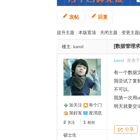
发帖
回复
管
提升主题
|
本版置顶
|
关闭主题
|
变更主题
[数据管理求
楼主:
kaeod
kaeod
发表于 2
有一个数据文
之
我尝试了复制
不可以。
我第一次用s
加关注
串个门
明天就要交
加好友
发消息
2
1
关注
粉丝
分享
硕士生