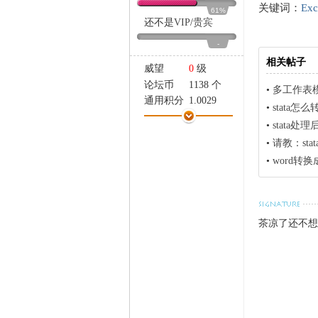
家
关键词：
Ex
61%
还不是
VIP
/
贵宾
-
相关帖子
威望
0
级
论坛币
1138 个
•
多工作表模
通用积分
1.0029
•
stata怎
学术水平
1 点
•
stata处
热心指数
8 点
•
请教：st
信用等级
0 点
•
word转
经验
2036 点
帖子
201
精华
0
在线时间
137 小时
茶凉了还不想
注册时间
2009-8-12
最后登录
2018-11-10