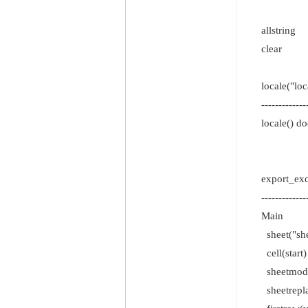
upperc
allstring
clear r
locale("lo
----------------
locale() doe
export_ex
----------------
Main
sheet("sh
cell(start)
sheetmod
sheetrep