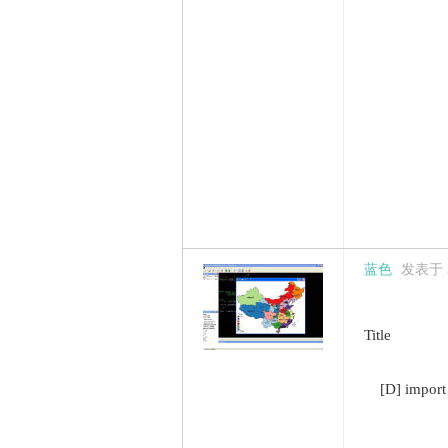
蓝色
发表于 20
Title
[D] import e