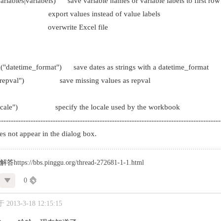
iables|varlabels) save variable names or variable labels to first row
xport values instead of value labels
 overwrite Excel file
datetime_format") save dates as strings with a datetime_format
epval") save missing values as repval
cale") specify the locale used by the workbook
---------------------------------------------------------------------------------------
s not appear in the dialog box.
题解答
https://bbs.pinggu.org/thread-272681-1-1.html
0
2013-3-18 12:15:15