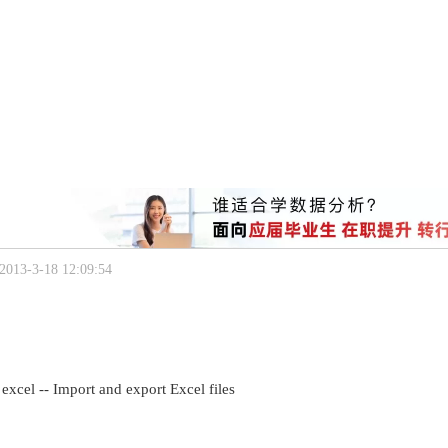
13-3-18 12:09:54
xcel -- Import and export Excel files