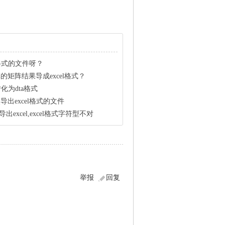
el格式的文件呀？
算的矩阵结果导成excel格式？
式转化为dta格式
次导出excel格式的文件
出excel,excel格式字符型不对
举报
回复