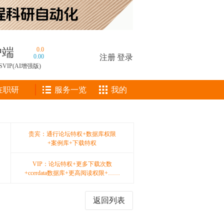
户端
0.0
0.00
注册
|
登录
SVIP(AI增强版)
在职研
服务一览
我的
贵宾：通行论坛特权+数据库权限
+案例库+下载特权
VIP：论坛特权+更多下载次数
+ccerdata数据库+更高阅读权限+……
返回列表