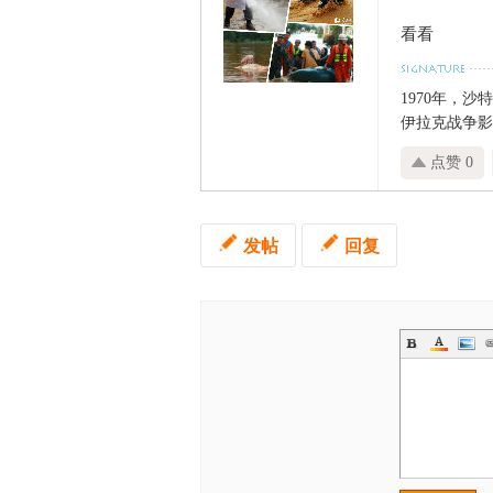
看看
1970年，沙
伊拉克战争影响
点赞 0
发帖
回复