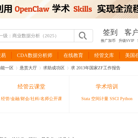
签到
客
推广加币
升级SVIP
交易
CDA数据分析师
在线教育
经管文库
美国
功能一区
悬赏大厅
求助成功区
求 2013年国家ZF工作报告
经管云课堂
学术培训
›
›
›
经管/金融/财会/社科/名师公开课
Stata 空间计量 SSCI Python