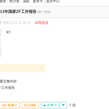
颜色
|
抢沙发
|
顶贴
|
显身卡
|
道具中心
013年国家ZF工作报告
[推广有奖]
2013-3-22 11:20:55
|
AI写论文
RT
看完整内容
ZF工作报告
0
点赞 0
收藏
0
回帖