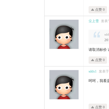
点赞 0
尘上雪
发表于 
sd
2
请取消标价 
点赞 0
sddx1
发表于 2
呵呵，我看
点赞 0