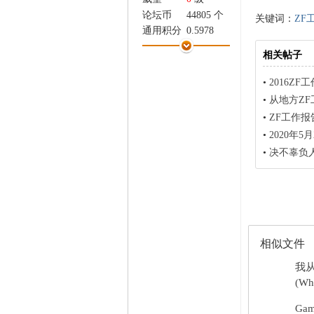
家
论坛币
44805 个
关键词：
ZF
通用积分
0.5978
学术水平
3 点
相关帖子
热心指数
4 点
信用等级
4 点
•
2016ZF
经验
13009 点
•
从地方ZF
帖子
1225
•
ZF工作报
精华
0
•
2020年5
在线时间
127 小时
•
决不辜负
注册时间
2012-10-11
最后登录
2013-10-1
相似文件
我
(Wha
Gam