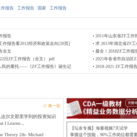
工作报告
工作报告
国家
工作报告
工作报告
•
2011年山东省ZF工作
工作报告看2012经济和政策走向[20页]
•
求 2013年湖北省ZF
告全文
•
最全！2018ZF工作
月22日ZF工作报告（全文）.pdf
•
2021年各省市自治区
人民的重托——《ZF工作报告》诞生记
•
2018-2021 ZF工作报
换一批
从达尔文那里学到的投资知识
t I Learne...
【坛友专属】海量视频7天试学
e Theory 2th- Michael
掌握这个技能，90%工作岗位都需