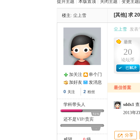
提升主题
|
本版置顶
|
关闭主题
|
变更主题
[其他]
求 2
楼主:
尘上雪
管
尘上雪
发表于 
20
论坛币
加关注
串个门
之
加好友
发消息
最佳答案
0
2
关注
粉丝
学科带头人
sddx1
查
2013年
51%
还不是
VIP
/
贵宾
-
分享
威望
0
级