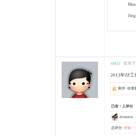
Masc
Jing
sddx1
发表于 2
2013年ZF
附件:
你需
已有
1
人评分
dreamtree
总评分:
经验 + 