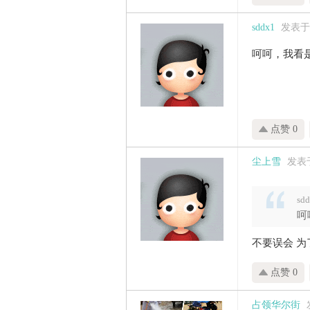
sddx1
发表于 2
呵呵，我看
点赞 0
尘上雪
发表于 
sd
呵
不要误会 为
点赞 0
占领华尔街