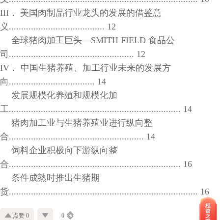
III． 美国肉制品行业龙头的发展的借鉴意
义....................................... 12
全球猪肉加工巨头—SMITH FIELD 食品公
司................................................... 12
IV． 中国生猪养殖、加工行业未来的发展方
向................................... 14
发展规模化养殖和规模化加
工...................................................................... 14
猪肉加工业与生猪养殖业进行纵向整
合....................................................... 14
饲料企业积极向下游纵向整
合...................................................................... 16
条件成熟时推出生猪期
货............................................................................. 16
点赞 0
0