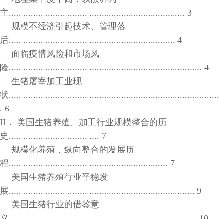
主........................................................................ 3
规模不经济引起技术、管理落
后.................................................................... 4
面临疫情风险和市场风
险............................................................................... 4
生猪屠宰加工业现
状......................................................................................
. 6
II． 美国生猪养殖、加工行业规模整合的历
史..................................... 7
规模化养殖，纵向整合的发展历
程................................................................. 7
美国生猪养殖行业平稳发
展............................................................................ 9
美国生猪行业的借鉴意
义............................................................................. 10