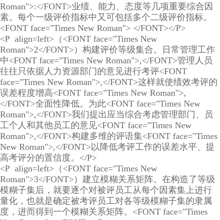
Roman">:</FONT>业绩、能力、态度等几项重要综合因
素。每个一级评价指标中又可包括多个二级评价指标。
<FONT face="Times New Roman"> </FONT></P>
<P align=left>（<FONT face="Times New
Roman">2</FONT>）构建评价等级集合。日常管理工作
中<FONT face="Times New Roman">,</FONT>管理人员
往往只依据人力资源部门的意见进行考评<FONT
face="Times New Roman">,</FONT>这样就使绩效考评的
误差程度增高<FONT face="Times New Roman">,
</FONT>全面性降低。为此<FONT face="Times New
Roman">,</FONT>我们提出应当综合考虑管理部门、员
工个人和其他员工的意见<FONT face="Times New
Roman">,</FONT>构建多维的评语集<FONT face="Times
New Roman">,</FONT>以降低考评工作的误差水平、提
高考评分的置信度。</P>
<P align=left>（<FONT face="Times New
Roman">3</FONT>）建立模糊关系矩阵。在构造了等级
模糊子集后，就要逐个对被评员工从每个因素集上进行
量化，也就是确定被考评员工对各等级模糊子集的隶属
度，进而得到一个模糊关系矩阵。<FONT face="Times