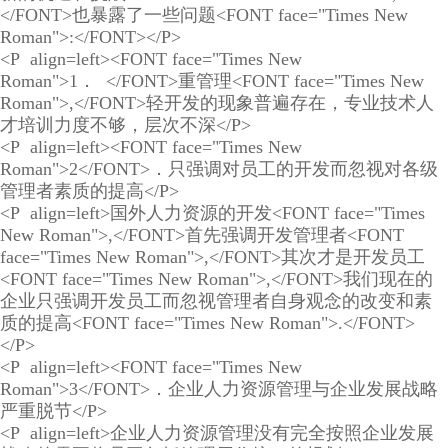
</FONT>也暴露了一些问题<FONT face="Times New
Roman">:</FONT></P>
<P align=left><FONT face="Times New
Roman">1． </FONT>重管理<FONT face="Times New
Roman">,</FONT>轻开发的现象普遍存在，专业技术人
才培训力度不够，层次不深</P>
<P align=left><FONT face="Times New
Roman">2</FONT>．只强调对员工的开发而忽视对各级
管理者素质的提高</P>
<P align=left>国外人力资源的开发<FONT face="Times
New Roman">,</FONT>首先强调开发管理者<FONT
face="Times New Roman">,</FONT>其次才是开发员工
<FONT face="Times New Roman">,</FONT>我们现在的
企业只强调开发员工而忽视管理者自身观念的改变和素
质的提高<FONT face="Times New Roman">.</FONT>
</P>
<P align=left><FONT face="Times New
Roman">3</FONT>．企业人力资源管理与企业发展战略
严重脱节</P>
<P align=left>企业人力资源管理没有完全按照企业发展