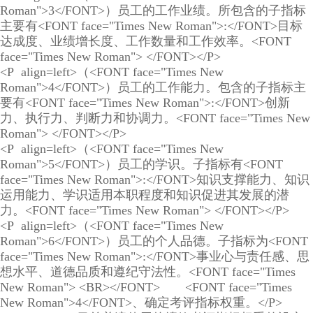
Roman">3</FONT>）员工的工作业绩。所包含的子指标
主要有<FONT face="Times New Roman">:</FONT>目标
达成度、业绩增长度、工作数量和工作效率。<FONT
face="Times New Roman"> </FONT></P>
<P align=left>（<FONT face="Times New
Roman">4</FONT>）员工的工作能力。包含的子指标主
要有<FONT face="Times New Roman">:</FONT>创新
力、执行力、判断力和协调力。<FONT face="Times New
Roman"> </FONT></P>
<P align=left>（<FONT face="Times New
Roman">5</FONT>）员工的学识。子指标有<FONT
face="Times New Roman">:</FONT>知识支撑能力、知识
运用能力、学识适用本职程度和知识促进其发展的潜
力。<FONT face="Times New Roman"> </FONT></P>
<P align=left>（<FONT face="Times New
Roman">6</FONT>）员工的个人品德。子指标为<FONT
face="Times New Roman">:</FONT>事业心与责任感、思
想水平、道德品质和遵纪守法性。<FONT face="Times
New Roman"> <BR></FONT> <FONT face="Times
New Roman">4</FONT>、确定考评指标权重。</P>