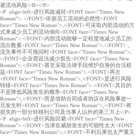
避流动风险</B></P>
<P align=left>进行风险减轻<FONT face="Times New
Roman">. </FONT>依据员工流动的必然性<FONT
face="Times New Roman">,</FONT>可采取内部流动的方
式来减少员工的流动倾向<FONT face="Times New
Roman">.</FONT>内部流动能够一定程度地减少员工的
流出数量<FONT face="Times New Roman">.</FONT>，
流失事件不可挽回时<FONT face="Times New Roman">,
</FONT>企业需设法减少损失<FONT face="Times New
Roman">,</FONT>甚至采取法律手段维护自身的合法权
益<FONT face="Times New Roman">.</FONT>再次
<FONT face="Times New Roman">,</FONT>是进行风险
转移<FONT face="Times New Roman">.</FONT>其目的
不是降低风险发生的概率<FONT face="Times New
Roman">,</FONT>而是借助合同或者协议在风险事故一
旦发生时<FONT face="Times New Roman">,</FONT>将
损失的一部分转移到公司及当事人以外的第三方上</P>
<P align=left>进行风险回避<FONT face="Times New
Roman">.</FONT>当潜在威胁发生的可能性太大<FONT
face="Times New Roman">,</FONT>不利后果也太严重又