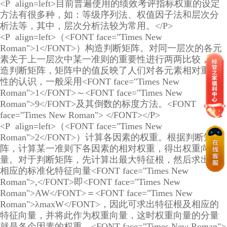
<P align=left>目前普遍使用的绩效考评指标权重的设定
方法有很多种，如：等级序列法、权值因子法和层次分
析法等，其中，层次分析法较为常用。</P>
<P align=left>（<FONT face="Times New
Roman">1</FONT>）构造判断矩阵。对同一层次的各元
素关于上一层次中某一准则的重要性进行两两比较，构
造判断矩阵，矩阵中的值反映了人们对各元素相对重要
性的认识，一般采用<FONT face="Times New
Roman">1</FONT>～<FONT face="Times New
Roman">9</FONT>及其倒数的标度方法。<FONT
face="Times New Roman"> </FONT></P>
<P align=left>（<FONT face="Times New
Roman">2</FONT>）计算各因素的权重。根据判断矩
阵，计算某一准则下各因素的相对权重，得出权重向
量。对于判断矩阵，先计算出最大特征根，然后求出其
相应的标准化特征向量<FONT face="Times New
Roman">,</FONT>即<FONT face="Times New
Roman">AW</FONT>＝<FONT face="Times New
Roman">λmaxW</FONT>，因此可求出特征根及相应的
特征向量，并将此作为权重向量，这时权重向量的分量
就是各个因素的权重。<FONT face="Times New Roman">