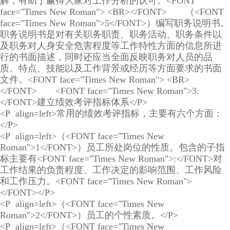
解，有助于赢得大家对工作分析的认可。<FONT
face="Times New Roman"> <BR></FONT> （<FONT
face="Times New Roman">5</FONT>）编写职务说明书。
职务说明书是对有关职务职责、职务活动、职务条件以
及职务对人身安全危害程度等工作特性方面的信息所进
行的书面描述，同时还应当全面反映职务对人员的品
质、特点、技能以及工作背景或经历等方面要求的书面
文件。<FONT face="Times New Roman"> <BR>
</FONT> <FONT face="Times New Roman">3.
</FONT>建立绩效考评指标体系</P>
<P align=left>常用的绩效考评指标，主要有六个方面：
</P>
<P align=left>（<FONT face="Times New
Roman">1</FONT>）员工所处岗位的性质。包含的子指
标主要有<FONT face="Times New Roman">:</FONT>对
工作结果的负责程度、工作决定的影响范围、工作风险
和工作压力。<FONT face="Times New Roman">
</FONT></P>
<P align=left>（<FONT face="Times New
Roman">2</FONT>）员工的个性素质。</P>
<P align=left>（<FONT face="Times New