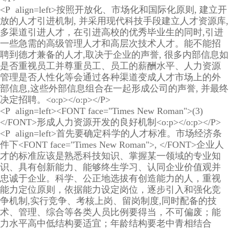
<P align=left>按照开放化、市场化和国际化原则, 建立开
放的人才引进机制, 并采用现代科技手段建立人才资源库,
多渠道引进人才，在引进高校的优秀毕业生的同时,引进
一些急需的高级管理人才和高层次技术人才。能不能招
聘到德才兼备的人才,取决于企业的声誉, 很多内部信息如
是否重视员工并尊重员工、员工的薪酬水平、人力资源
管理是否人性化等会通过各种渠道变成人才市场上的外
部信息,这些外部信息组合在一起形成公司的声誉, 并最终
决定招聘。<o:p></o:p></P>
<P align=left><FONT face="Times New Roman">(3)
</FONT>形成人力资源开发的良好机制<o:p></o:p></P>
<P align=left>首先要确定科学的人才标准。市场经济条
件下<FONT face="Times New Roman">, </FONT>企业人
才的标准应该是熟悉科技知识、掌握某一领域的专业知
识、具有创新能力、能够终生学习、认同企业价值观并
忠诚于企业。科学、公正地选拔有创造能力的人，重视
能力定位原则，依据能力设定岗位，逐步引入和强化竞
争机制,实行竞争、考核上岗、留岗制度,同时配备的技
术、管理、综合等各类人员比例要得当，不可偏废；能
力水平高中低结构要适宜；年龄结构要老中青相结合