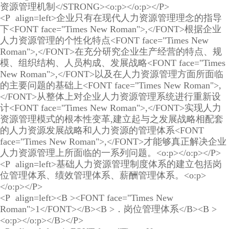
资源管理机制</STRONG><o:p></o:p></P>
<P align=left>企业只有在现代人力资源管理理念的指导
下<FONT face="Times New Roman">,</FONT>根据企业
人力资源管理的个性化特点<FONT face="Times New
Roman">,</FONT>在充分研究企业生产经营的特点、规
模、组织结构、人员构成、发展战略<FONT face="Times
New Roman">,</FONT>以及在人力资源管理方面所面临
的主要问题的基础上<FONT face="Times New Roman">,
</FONT>从整体上对企业人力资源管理系统进行重新设
计<FONT face="Times New Roman">,</FONT>实现人力
资源管理模式的根本性变革,建立起与之发展战略相配套
的人力资源发展战略和人力资源的管理体系<FONT
face="Times New Roman">,</FONT>才能够真正解决企业
人力资源管理上所面临的一系列问题。<o:p></o:p></P>
<P align=left>基础人力资源管理制度体系的建立包括岗
位管理体系、绩效管理体系、薪酬管理体系。<o:p>
</o:p></P>
<P align=left><B ><FONT face="Times New
Roman">1</FONT></B><B >．岗位管理体系</B><B >
<o:p></o:p></B></P>