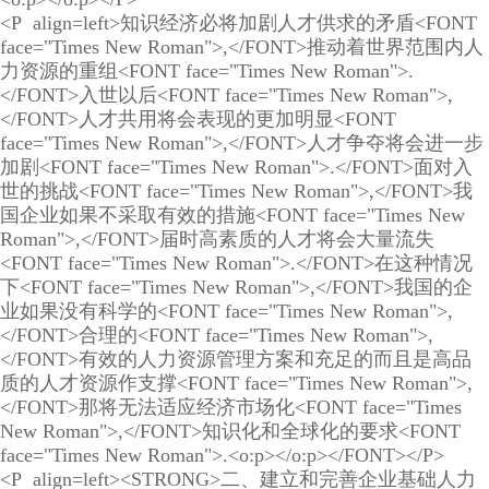
<P align=left>知识经济必将加剧人才供求的矛盾<FONT
face="Times New Roman">,</FONT>推动着世界范围内人
力资源的重组<FONT face="Times New Roman">.
</FONT>入世以后<FONT face="Times New Roman">,
</FONT>人才共用将会表现的更加明显<FONT
face="Times New Roman">,</FONT>人才争夺将会进一步
加剧<FONT face="Times New Roman">.</FONT>面对入
世的挑战<FONT face="Times New Roman">,</FONT>我
国企业如果不采取有效的措施<FONT face="Times New
Roman">,</FONT>届时高素质的人才将会大量流失
<FONT face="Times New Roman">.</FONT>在这种情况
下<FONT face="Times New Roman">,</FONT>我国的企
业如果没有科学的<FONT face="Times New Roman">,
</FONT>合理的<FONT face="Times New Roman">,
</FONT>有效的人力资源管理方案和充足的而且是高品
质的人才资源作支撑<FONT face="Times New Roman">,
</FONT>那将无法适应经济市场化<FONT face="Times
New Roman">,</FONT>知识化和全球化的要求<FONT
face="Times New Roman">.<o:p></o:p></FONT></P>
<P align=left><STRONG>二、建立和完善企业基础人力