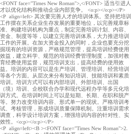
<FONT face="Times New Roman">,</FONT> 适当引进人
才以优化结构和推动企业内部竞争。 <o:p></o:p></P>
<P align=left> 其次要完善人才的培训体系。坚持把培训
工作摆在关系企业生存发展的重要地位，以完善规章标
准、构建培训机构为重点，制定完善培训计划、内容、
资金、制度等等，以建立完善培训体系，大力推进培训
工作的开展。在加大资金投入的同时，企业也要充分挖
掘现有的培训资源，严格规范管理，提高培训经费使用
效益，建立科学、规范的培训经费管理制度，加强对教
育经费使用监督，规范培训支出，提高经费的使用效
益。培训的内容可以是生产培训、管理培训、经营培训
等各个方面。从层次来分有知识培训、技能培训和素质
培训。培训方式可以有内部培训、外部培训、出国
（境）培训、企校联合办学和现代远程办学等多元化培
训方式。在培训时间上可以是短期、长期、在职和脱产
等。努力改变培训内容、形式单一的现状。严格培训考
试、考核管理，形成培训质量保障机制。注重培训需求
调查，科学设计培训方案，增强培训内容的针对性、实
效性。<o:p></o:p></P>
<P align=left><B ><FONT face="Times New Roman">2.