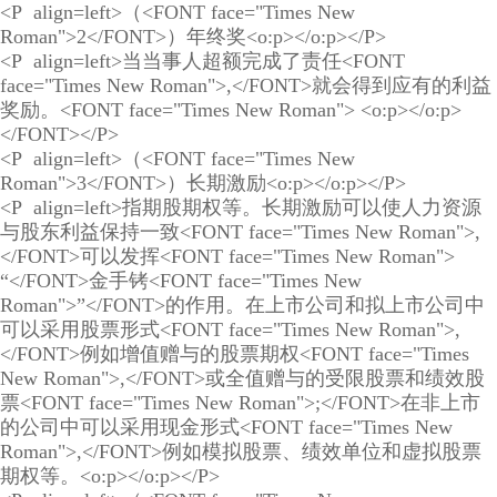
<P align=left>（<FONT face="Times New
Roman">2</FONT>）年终奖<o:p></o:p></P>
<P align=left>当当事人超额完成了责任<FONT
face="Times New Roman">,</FONT>就会得到应有的利益
奖励。<FONT face="Times New Roman"> <o:p></o:p>
</FONT></P>
<P align=left>（<FONT face="Times New
Roman">3</FONT>）长期激励<o:p></o:p></P>
<P align=left>指期股期权等。长期激励可以使人力资源
与股东利益保持一致<FONT face="Times New Roman">,
</FONT>可以发挥<FONT face="Times New Roman">
“</FONT>金手铐<FONT face="Times New
Roman">”</FONT>的作用。在上市公司和拟上市公司中
可以采用股票形式<FONT face="Times New Roman">,
</FONT>例如增值赠与的股票期权<FONT face="Times
New Roman">,</FONT>或全值赠与的受限股票和绩效股
票<FONT face="Times New Roman">;</FONT>在非上市
的公司中可以采用现金形式<FONT face="Times New
Roman">,</FONT>例如模拟股票、绩效单位和虚拟股票
期权等。<o:p></o:p></P>