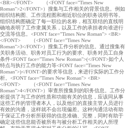
<BR></FONT> （<FONT face="Times New
Roman">2</FONT>）搜集与工作相关的背景信息。例如
组织结构图、工作流程图和相近职位的职务说明书等。
组织结构图确定了每一职位的名称，相互联结的直线明
确地表明了工作隶属关系，以及工作的承担者向谁进行
交流等信息。<FONT face="Times New Roman"> <BR>
</FONT> （<FONT face="Times New
Roman">3</FONT>）搜集工作分析的信息。通过搜集有
关职务活动、职务对员工行为的要求、职务对员工自身
条件<FONT face="Times New Roman">(</FONT>如个人
特点与执行工作的能力等<FONT face="Times New
Roman">)</FONT>的要求等信息，来进行实际的工作分
析。<FONT face="Times New Roman"> <BR>
</FONT> （<FONT face="Times New
Roman">4</FONT>）审查所搜集到的职务信息。工作分
析提供了与工作的性质和功能有关的信息，应该同从事
这些工作的管理者本人，以及他们的直接主管人员进行
有效的沟通，这样就不会出现偏差。这种沟通活动有助
于保证工作分析所获得的信息准确、完整，同时有助于
确定这些信息能否被所有与被分析工作相关的人所理