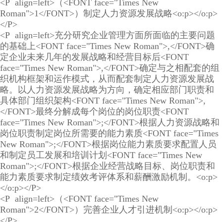
<P align=left>（<FONT face="Times New
Roman">1</FONT>）制定人力资源发展战略<o:p></o:p>
</P>
<P align=left>充分研究企业管理方面所面临的主要问题
的基础上<FONT face="Times New Roman">,</FONT>确
定企业未来几年的发展战略和经营目标后<FONT
face="Times New Roman">,</FONT>确定与之相配套的组
织机构框架和运作模式，从而配套制定人力资源发展战
略。以人力资源发展战略为方向，确定相应部门职责和
具体部门组织架构<FONT face="Times New Roman">,
</FONT>最终分解成每个岗位的岗位职责<FONT
face="Times New Roman">;</FONT>根据人力资源战略和
岗位职责制定岗位所需要的能力素质<FONT face="Times
New Roman">;</FONT>根据岗位能力素质要求配置人员
和制定员工发展和培训计划<FONT face="Times New
Roman">;</FONT>根据企业经营战略目标、岗位职责和
能力素质要求制定绩效考评体系和薪酬激励机制。<o:p>
</o:p></P>
<P align=left>（<FONT face="Times New
Roman">2</FONT>）完善企业人才引进机制<o:p></o:p>
</P>