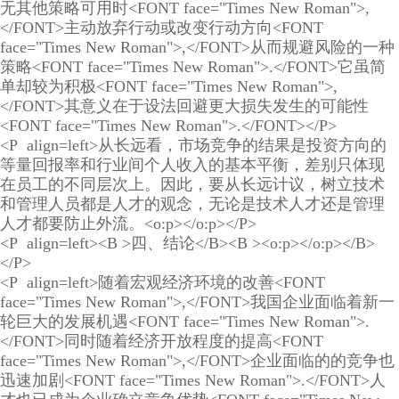
无其他策略可用时<FONT face="Times New Roman">,
</FONT>主动放弃行动或改变行动方向<FONT
face="Times New Roman">,</FONT>从而规避风险的一种
策略<FONT face="Times New Roman">.</FONT>它虽简
单却较为积极<FONT face="Times New Roman">,
</FONT>其意义在于设法回避更大损失发生的可能性
<FONT face="Times New Roman">.</FONT></P>
<P align=left>从长远看，市场竞争的结果是投资方向的
等量回报率和行业间个人收入的基本平衡，差别只体现
在员工的不同层次上。因此，要从长远计议，树立技术
和管理人员都是人才的观念，无论是技术人才还是管理
人才都要防止外流。<o:p></o:p></P>
<P align=left><B >四、结论</B><B ><o:p></o:p></B>
</P>
<P align=left>随着宏观经济环境的改善<FONT
face="Times New Roman">,</FONT>我国企业面临着新一
轮巨大的发展机遇<FONT face="Times New Roman">.
</FONT>同时随着经济开放程度的提高<FONT
face="Times New Roman">,</FONT>企业面临的的竞争也
迅速加剧<FONT face="Times New Roman">.</FONT>人