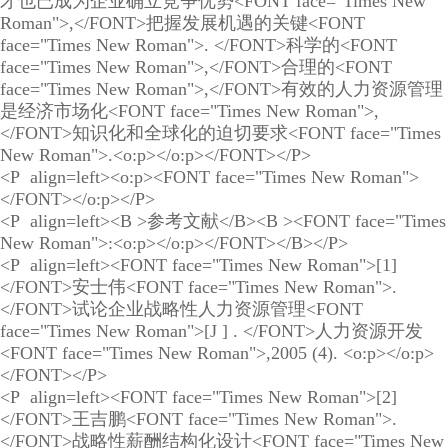
才也已成为企业确立竞争优势<FONT face="Times New
Roman">,</FONT>把握发展机遇的关键<FONT
face="Times New Roman">. </FONT>科学的<FONT
face="Times New Roman">,</FONT>合理的<FONT
face="Times New Roman">,</FONT>有效的人力资源管理
是经济市场化<FONT face="Times New Roman">,
</FONT>知识化和全球化的迫切要求<FONT face="Times
New Roman">.<o:p></o:p></FONT></P>
<P align=left><o:p><FONT face="Times New Roman">
</FONT></o:p></P>
<P align=left><B >参考文献</B><B ><FONT face="Times
New Roman">:<o:p></o:p></FONT></B></P>
<P align=left><FONT face="Times New Roman">[1]
</FONT>安士伟<FONT face="Times New Roman">.
</FONT>试论企业战略性人力资源管理<FONT
face="Times New Roman">[J ] . </FONT>人力资源开发
<FONT face="Times New Roman">,2005 (4). <o:p></o:p>
</FONT></P>
<P align=left><FONT face="Times New Roman">[2]
</FONT>王吉鹏<FONT face="Times New Roman">.
</FONT>战略性薪酬结构化设计<FONT face="Times New