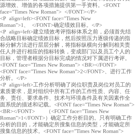
源增效、增值的各项措施提供第一手资料。<FONT
face="Times New Roman"> </FONT></P>
<P align=left><FONT face="Times New
Roman">1、 </FONT>确定绩效目标。</P>
<P align=left>建立绩效考评指标体系之前，必须首先结
合战略目标确定绩效目标，然后按照压力逐级传递的指
标分解方法进行层层分解，将指标纵横向分解到相关责
任人并进行相应的指标转换，变成部门以及员工个人的
目标，管理者根据分目标完成的情况对下属进行考评。
<FONT face="Times New Roman"> <BR></FONT>
<FONT face="Times New Roman">2</FONT>、进行工作
分析。</P>
<P align=left>工作分析明确了岗位职责及岗位对员工的
素质要求，是对组织中所有工作的工作性质、内容、任
务、责任、要求条件、技术与环境条件及有关因素作全
面系统的描述和记载。<FONT face="Times New Roman">
<BR></FONT> （<FONT face="Times New
Roman">1</FONT>）确定工作分析目的。只有明确工作
分析的目的，才能确定所搜集信息的类型，才能确定所
搜集信息的技术。<FONT face="Times New Roman">