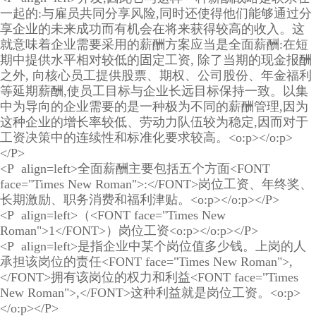
一起的:与雇员共同分享风险,同时还使得他们能够通过分
享企业的未来成功而有机会在将来获得较高的收入。这
就意味着企业需要采用的薪酬方案应当是全面薪酬:在短
期中提供水平相对较低的固定工资, 除了当期的现金报酬
之外, 向核心员工提供股票、期权、公司股份、年金福利
等延期薪酬,使员工目标与企业长远目标保持一致。以集
中为导向的企业需要的是一种极为不同的薪酬管理,因为
这种企业的增长率较低、劳动力队伍较为稳定,因而对于
工资决策中的连续性和标准化要求较高。<o:p></o:p>
</P>
<P align=left>全面薪酬主要包括五个方面<FONT
face="Times New Roman">:</FONT>岗位工资、年终奖、
长期激励、职务消费和福利津贴。<o:p></o:p></P>
<P align=left>（<FONT face="Times New
Roman">1</FONT>）岗位工资<o:p></o:p></P>
<P align=left>是指企业中某个岗位值多少钱。上岗的人
承担该岗位的责任<FONT face="Times New Roman">,
</FONT>拥有该岗位的权力和利益<FONT face="Times
New Roman">,</FONT>这种利益就是岗位工资。<o:p>
</o:p></P>