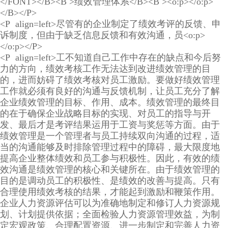
</FONT></B><B >绩效管理体系</B><B ><o:p></o:p>
</B></P>
<P align=left>尽管有的企业制定了绩效考评的反馈、申
诉制度，但由于缺乏信息反馈和有效沟通，员<o:p>
</o:p></P>
<P align=left>工不知道自己工作中存在的缺点和今后努
力的方向，绩效考核工作无法达到改进绩效管理的目
的，进而妨碍了绩效考核对员工激励。要做好绩效管理
工作就必须有良好的沟通与反馈机制，让员工充分了解
企业绩效管理的目标、作用、成本。绩效管理的最终目
的在于确保企业战略目标的实现、对员工的指导与开
发、最后才是考评结果运用于工资与奖惩等方面。由于
绩效管理是一个管理者与员工持续双向沟通的过程，适
当的沟通能够及时排除管理过程中的障碍，最大限度地
提高企业整体绩效和员工参与积极性。因此，有效的绩
效沟通是绩效管理的核心和关键所在。由于绩效管理的
目的是调动员工的积极性、是绩效的改善与提高。只有
合理使用绩效考核的结果，才能起到激励和鞭策作用。
企业人力资源评估可以为准确地制定和修订人力资源规
划、计划提供依据；全面检验人力资源管理效益，为制
定宏观政策、合理配置资源、进一步制定和完善人力资