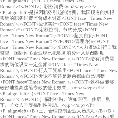
<P align=left>（<FONT face="Times New
Roman">4</FONT>）职务消费<o:p></o:p></P>
<P align=left>是指因职务引起的消费。我国现有的实报
实销的职务消费监督成本过高<FONT face="Times New
Roman">,</FONT>应该实行<FONT face="Times New
Roman">“</FONT>定额控制、节约分成<FONT
face="Times New Roman">,</FONT>超支自负<FONT
face="Times New Roman">”</FONT>管理办法<FONT
face="Times New Roman">,</FONT>让人力资源进行自我
监督。国际许多企业现已把职务消费计入薪酬制度
<FONT face="Times New Roman">,</FONT>给有消费需
求的岗位设立一定金额<FONT face="Times New
Roman">,</FONT>打入工资单里<FONT face="Times New
Roman">,</FONT>无论不够还是剩余都由自己调整
<FONT face="Times New Roman">,</FONT>这样做能够
较好地提高这笔专款的使用效果。<o:p></o:p></P>
<P align=left>（<FONT face="Times New
Roman">5</FONT>）福利补贴。诸如医疗、住房、购
车、子女入学等福利性补助。<o:p></o:p></P>
<P align=left><B >三、合理控制企业人员流动</B><B >
<FONT face="Times New Roman">,</FONT></B><B >规