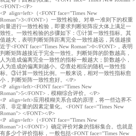
</FONT></P>
<P align=left>（<FONT face="Times New
Roman">3</FONT>）一致性检验。对单一准则下的权重
向量进行一致性检验，即要求判断矩阵应大体上满足一
致性。一致性检验的步骤如下：①计算一致性指标。其
值越大，表明判断矩阵距离完全一致性越远，其值越接
近于<FONT face="Times New Roman">0</FONT>，表明
判断矩阵越接近于完全一致性。判断矩阵的阶数越高，
人为造成偏离完全一致性的指标一般越大；阶数越小，
人为造成的偏离则越小。②查处相应的随机一致性指
标。③计算一致性比例。一般来说，相对一致性指标愈
小，判断矩阵一致性愈好。</P>
<P align=left><FONT face="Times New
Roman">5</FONT>．模糊综合评价。</P>
<P align=left>应用模糊关系合成的原理，将一些边界不
清、非定量的因素定量化。<FONT face="Times New
Roman"> </FONT></P>
<P align=left>（<FONT face="Times New
Roman">1</FONT>）确定评价对象的指标集合。也就是
有多少个评价指标，一般包括<FONT face="Times New