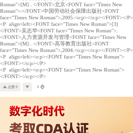
Roman">[M] . </FONT>北京<FONT face="Times New
Roman">:</FONT>中国劳动社会保障出版社<FONT
face="Times New Roman">,2005.<o:p></o:p></FONT></P>
<P align=left><FONT face="Times New Roman">[3]
</FONT>吴志华<FONT face="Times New Roman">.
</FONT>人力资源开发与管理<FONT face="Times New
Roman">[M] . </FONT>高等教育出版社<FONT
face="Times New Roman">,2004.<o:p></o:p></FONT></P>
<P align=left><o:p><FONT face="Times New Roman">
</FONT></o:p></P>
<P align=left><o:p><FONT face="Times New Roman">
</FONT></o:p></P>
点赞 0
0