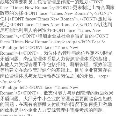
战略的需要将员工包括管理层作统一的规划<FONT
face="Times New Roman">,</FONT>更未制定出符合国家
政策的选择<FONT face="Times New Roman">,</FONT>
任用<FONT face="Times New Roman">,</FONT>激励等
规定<FONT face="Times New Roman">,</FONT>以达到
尽可能地利用人的创造力<FONT face="Times New
Roman">,</FONT>增加企业及社会财富的目的<FONT
face="Times New Roman">.<o:p></o:p></FONT></P>
<P align=left><FONT face="Times New
Roman">4</FONT>．岗位体系管理与岗位界定不明晰的
矛盾问题。岗位管理体系是人力资源管理体系的基础，
其他人力资源管理工作包括招聘、薪酬管理、绩效管理
等均建立在岗位管理健全的基础上。目前企业普遍存在
岗位管理体系与无法清晰界定岗位之间的矛盾。<o:p>
</o:p></P>
<P align=left><FONT face="Times New
Roman">5</FONT>．低支付能力与薪酬管理的激励效果
矛盾问题。大部分中小企业的管理者需要面临资金短缺
的问题，在现有的薪酬支付能力的情况下如何提升激励
的效果是中小企业人力资源管理中需要考虑的问题。
<o:p></o:p></P>