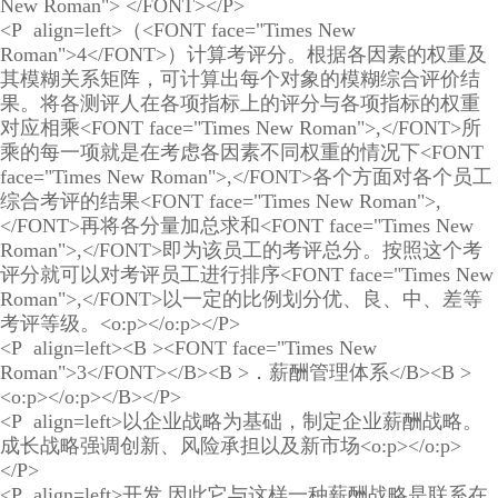
New Roman"> </FONT></P>
<P align=left>（<FONT face="Times New
Roman">4</FONT>）计算考评分。根据各因素的权重及
其模糊关系矩阵，可计算出每个对象的模糊综合评价结
果。将各测评人在各项指标上的评分与各项指标的权重
对应相乘<FONT face="Times New Roman">,</FONT>所
乘的每一项就是在考虑各因素不同权重的情况下<FONT
face="Times New Roman">,</FONT>各个方面对各个员工
综合考评的结果<FONT face="Times New Roman">,
</FONT>再将各分量加总求和<FONT face="Times New
Roman">,</FONT>即为该员工的考评总分。按照这个考
评分就可以对考评员工进行排序<FONT face="Times New
Roman">,</FONT>以一定的比例划分优、良、中、差等
考评等级。<o:p></o:p></P>
<P align=left><B ><FONT face="Times New
Roman">3</FONT></B><B >．薪酬管理体系</B><B >
<o:p></o:p></B></P>
<P align=left>以企业战略为基础，制定企业薪酬战略。
成长战略强调创新、风险承担以及新市场<o:p></o:p>
</P>
<P align=left>开发,因此它与这样一种薪酬战略是联系在