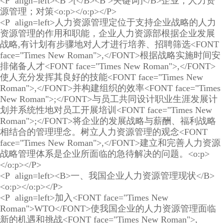
<P align=left><B >[</B><B >关键词]</B>企业；人力资
源管理；对策<o:p></o:p></P>
<P align=left>人力资源管理定位于支持企业战略的人力
资源管理的作用和职能，企业人力资源部根据企业发展
战略,有计划有步骤地对人才进行培养、招聘筛选<FONT
face="Times New Roman">,</FONT>根据战略实施时间安
排储备人才<FONT face="Times New Roman">,</FONT>
使人充分发挥其良好的技能<FONT face="Times New
Roman">,</FONT>并构建组织的效率<FONT face="Times
New Roman">;</FONT>与员工共同设计职业生涯发展计
划并系统性地对员工开展培训<FONT face="Times New
Roman">;</FONT>将企业的发展战略与薪酬、福利战略
相结合的管理理念。树立人力资源管理的观念<FONT
face="Times New Roman">,</FONT>建立和完善人力资源
战略管理体系是企业所面临的急待解决的问题。<o:p>
</o:p></P>
<P align=left><B>一、我国企业人力资源管理现状</B>
<o:p></o:p></P>
<P align=left>加入<FONT face="Times New
Roman">WTO</FONT>使我国企业的人力资源管理面临
新的机遇和挑战<FONT face="Times New Roman">,