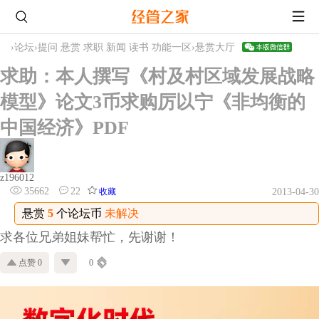
›
论坛
›
提问 悬赏 求职 新闻 读书 功能一区
›
悬赏大厅
求助：本人撰写《村及村区域发展战略
模型》论文3币求购厉以宁《非均衡的
中国经济》PDF
z196012
35662
22
收藏
2013-04-30
悬赏
5
个论坛币
未解决
求各位兄弟姐妹帮忙，先谢谢！
点赞 0
0