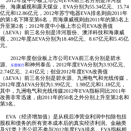
2012
年度中小板上市公司EVA前三名分别是洋河股
份、
海康威视和
露天煤业，EVA分别为55.34亿元、15.74
亿元和12.86亿元，2012年苏宁电器EVA排名则由2011年
的第1名下降至第6名，而
海康威视则由
2011
年的第5名上
升至第2名；2012年度中小板上市公司EVA改善值
（ΔEVA）前三名分别是洋河股份、
澳洋科技和海康威
视
，2012年度ΔEVA分别为18.48亿元、8.67亿元和5.45亿
元。
2012年度创业板上市公司EVA前三名分别是
碧水
源、
和神州泰岳，2012年度EVA分别为3.93亿元、
乐普医疗
2.74亿元、2.41亿元；创业2012年度EVA改善值
（ΔEVA）前三名分别是
碧水源、九洲电气
和
光线传媒
，
2012年度ΔEVA分别为1.99亿元、1.98亿元和1.18亿元，
其中，
九洲电气
和光线传媒2012年EVA指标同比2011年
改善非常迅速，由2011年的50名之外分别上升至第2名和
第3名。
EVA
（经济增加值）是从税后净营业利润中扣除包括
股权和债务的所有资本成本后的真实经济利润。金融类
及ST类上市公司不参与2012年度EVA排名。EVA指标相