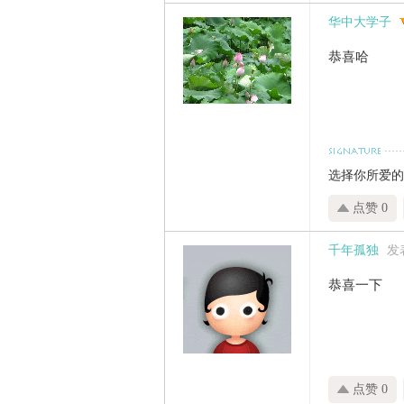
华中大学子
恭喜哈
选择你所爱的
点赞 0
千年孤独
发表
恭喜一下
点赞 0