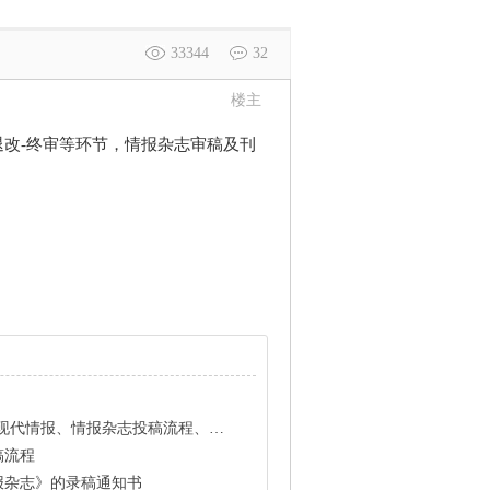
33344
32
楼主
-退改-终审等环节，情报杂志审稿及刊
学、现代情报、情报杂志投稿流程、心得
稿流程
报杂志》的录稿通知书