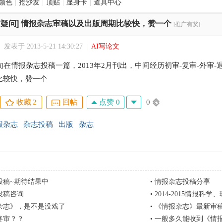
颜色
|
抢沙发
|
顶贴
|
显身卡
|
道具中心
疑问]
情报杂志审稿以及出版周期比较快，赞一个
[推广有奖]
发表于 2013-5-21 14:30:27
|
AI写论文
旬在情报杂志投稿一篇，2013年2月刊出，中间经历初审-复审-外审
比较快，赞一个
点赞 0
0
收藏
2
回帖
报杂志
杂志投稿
出版
杂志
投稿~期待结果中
•
情报杂志投稿分享
投稿咨询
•
2014-2015情报科
杂志》，是不是没戏了
•
《情报杂志》最新审
终审？？
•
一般多久能收到《情