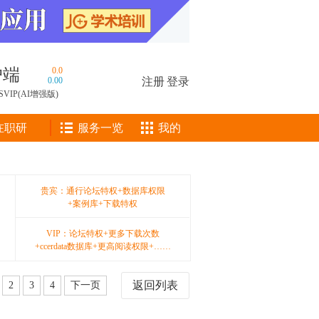
户端
0.0
0.00
注册
|
登录
SVIP(AI增强版)
在职研
服务一览
我的
贵宾：通行论坛特权+数据库权限
+案例库+下载特权
VIP：论坛特权+更多下载次数
+ccerdata数据库+更高阅读权限+……
返回列表
2
3
4
下一页