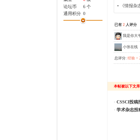
家
•
《情报杂志》初
论坛币
6 个
通用积分
0
学术水平
1 点
已有
2
人评分
热心指数
2 点
信用等级
0 点
我是你大
经验
655 点
小张在线
帖子
22
精华
0
总评分:
经验 + 
在线时间
42 小时
注册时间
2013-5-21
最后登录
2016-10-28
本帖被以下文库
·
CSSCI投
·
学术杂志投