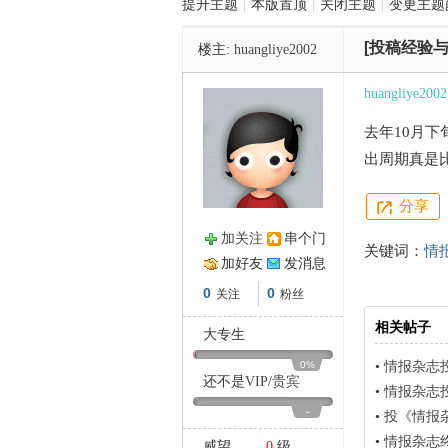
提升主题
|
本版置顶
|
关闭主题
|
变更主题
[投稿经验与
楼主:
huangliye2002
管
huangliye2002
去年10月下
出周期真是
分享
加关注
串个门
关键词：
情
之
加好友
发消息
0
0
关注
粉丝
相关帖子
大专生
0%
•
情报杂志
还不是
VIP
/
贵宾
•
情报杂志
-
•
投《情报
•
情报杂志
威望
0
级