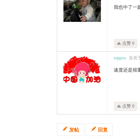
我也中了一
点赞 0
toppoo
发表于 
速度还是很
点赞 0
发帖
回复