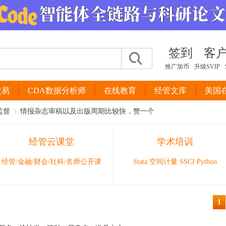
签到
客
推广加币
升级SVIP
交易
CDA数据分析师
在线教育
经管文库
美国
监督
情报杂志审稿以及出版周期比较快，赞一个
经管云课堂
学术培训
›
经管/金融/财会/社科/名师公开课
Stata 空间计量 SSCI Python
1