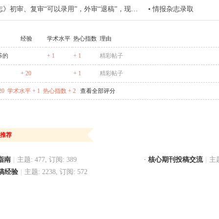
审、复审“可以录用”，外审“退稿”，现在状态是终审，是否没希望了？
•
情报杂志录取
经验
学术水平
热心指数
理由
爷的
+ 1
+ 1
精彩帖子
+ 20
+ 1
精彩帖子
20
学术水平 + 1
热心指数 + 2
查看全部评分
推荐
稿指南
|
主题: 477, 订阅: 389
·
核心期刊投稿交流
|
主题
稿经验
|
主题: 2238, 订阅: 572