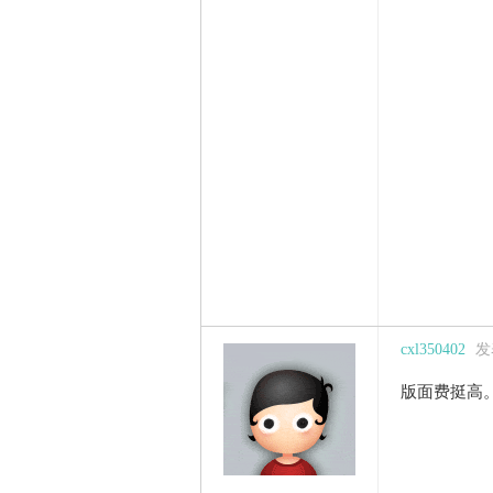
cxl350402
发表
版面费挺高