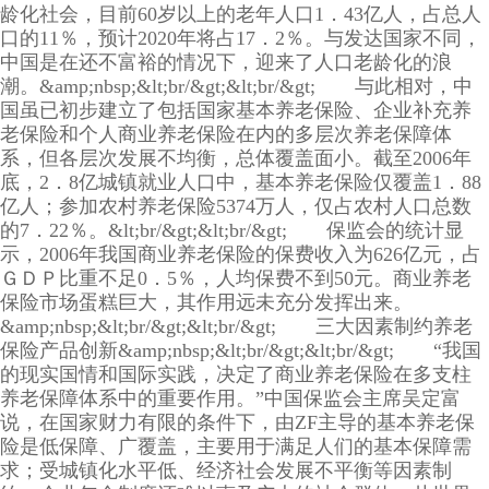
龄化社会，目前60岁以上的老年人口1．43亿人，占总人
口的11％，预计2020年将占17．2％。与发达国家不同，
中国是在还不富裕的情况下，迎来了人口老龄化的浪
潮。&amp;nbsp;&lt;br/&gt;&lt;br/&gt; 与此相对，中
国虽已初步建立了包括国家基本养老保险、企业补充养
老保险和个人商业养老保险在内的多层次养老保障体
系，但各层次发展不均衡，总体覆盖面小。截至2006年
底，2．8亿城镇就业人口中，基本养老保险仅覆盖1．88
亿人；参加农村养老保险5374万人，仅占农村人口总数
的7．22％。&lt;br/&gt;&lt;br/&gt; 保监会的统计显
示，2006年我国商业养老保险的保费收入为626亿元，占
ＧＤＰ比重不足0．5％，人均保费不到50元。商业养老
保险市场蛋糕巨大，其作用远未充分发挥出来。
&amp;nbsp;&lt;br/&gt;&lt;br/&gt; 三大因素制约养老
保险产品创新&amp;nbsp;&lt;br/&gt;&lt;br/&gt; “我国
的现实国情和国际实践，决定了商业养老保险在多支柱
养老保障体系中的重要作用。”中国保监会主席吴定富
说，在国家财力有限的条件下，由ZF主导的基本养老保
险是低保障、广覆盖，主要用于满足人们的基本保障需
求；受城镇化水平低、经济社会发展不平衡等因素制