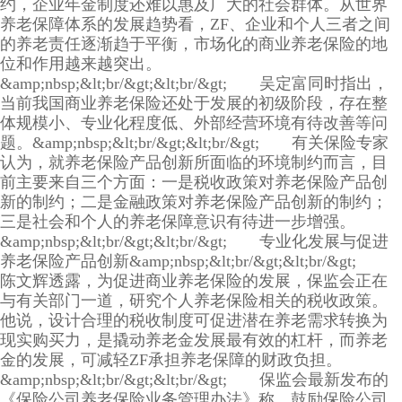
约，企业年金制度还难以惠及广大的社会群体。从世界
养老保障体系的发展趋势看，ZF、企业和个人三者之间
的养老责任逐渐趋于平衡，市场化的商业养老保险的地
位和作用越来越突出。
&amp;nbsp;&lt;br/&gt;&lt;br/&gt; 吴定富同时指出，
当前我国商业养老保险还处于发展的初级阶段，存在整
体规模小、专业化程度低、外部经营环境有待改善等问
题。&amp;nbsp;&lt;br/&gt;&lt;br/&gt; 有关保险专家
认为，就养老保险产品创新所面临的环境制约而言，目
前主要来自三个方面：一是税收政策对养老保险产品创
新的制约；二是金融政策对养老保险产品创新的制约；
三是社会和个人的养老保障意识有待进一步增强。
&amp;nbsp;&lt;br/&gt;&lt;br/&gt; 专业化发展与促进
养老保险产品创新&amp;nbsp;&lt;br/&gt;&lt;br/&gt;
陈文辉透露，为促进商业养老保险的发展，保监会正在
与有关部门一道，研究个人养老保险相关的税收政策。
他说，设计合理的税收制度可促进潜在养老需求转换为
现实购买力，是撬动养老金发展最有效的杠杆，而养老
金的发展，可减轻ZF承担养老保障的财政负担。
&amp;nbsp;&lt;br/&gt;&lt;br/&gt; 保监会最新发布的
《保险公司养老保险业务管理办法》称，鼓励保险公司