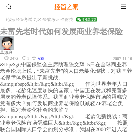
›
论坛
›
经管考试 九区
›
经管考证
›
金融类
未富先老时代如何发展商业养老保险
草源狼
2472
1
收藏
2007-11-16
&lt;p&gt;中国保监会主席助理陈文辉15日在全球商业养
老金论坛上说，“未富先老”的人口老龄化现状，对我国养
老保障体系提出了新挑战。
&amp;nbsp;&lt;br/&gt;&lt;br/&gt; 作为世界老年人口
最多、老龄化速度加快的国家，中国正在发展和完善多
层次的养老保障体系。我国商业养老保险市场的蛋糕究
竟有多大？如何发展商业养老保险以减轻ZF养老金负
担、应对老龄化社会的来临？
&amp;nbsp;&lt;br/&gt;&lt;br/&gt; 老龄化新挑战：商
业养老保险市场蛋糕巨大&lt;br/&gt;&lt;br/&gt; 按照
联合国国际人口学会的划分标准，我国在2000年进入老