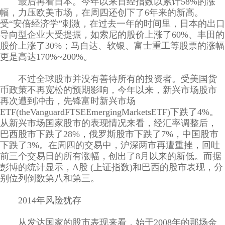
最后再看日本。今年以来日经指数以累计58%的涨
幅，力压欧美市场，在周四还创下了6年来的新高。
受“安倍经济学”刺激，在过去一年的时间里，日本的出口
导向型企业大受提振，如索尼的股价上涨了60%、丰田的
股价上涨了30%；马自达、软银、富士重工等股票的涨幅
更是高达170%~200%。
不过全球股市并没有善待所有的投资者。受美国货
币政策不再宽松的预期影响，今年以来，新兴市场股市
再次遭到冲击，先锋富时新兴市场
ETF(theVanguardFTSEEmergingMarketsETF)下跌了4%。
从新兴市场国家股市的表现情况来看，经汇率调整后，
巴西股市下跌了28%，俄罗斯股市下跌了7%，中国股市
下跌了3%。在周四的交易中，沪深两市再遭重挫，回吐
前三个交易日的所有涨幅，创出了8月以来的新低。而据
彭博的统计显示，A股 (上证指数)和巴西的股市表现，分
别位列倒数第八和第三。
2014年风险犹存
从发达国家的股市表现来看，始于2008年的那场金