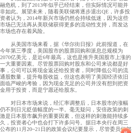
融危机，到了2013年似乎已经结束，但实际情况可能并
非如此。展望未来，随着美联储将逐步退出QE，许多投
资者认为，2014年新兴市场仍然会持续低迷，因为这些
市场已无法再从美联储获得更多的流动性支持，而发达
市场也存在着风险。
从美国市场来看，据《华尔街日报》此前报道，在
今年第三季度，美国股市的股票回购和派息总规模为
2070亿美元，是近6年最高，这也是推升美国股市上涨的
一大重要因素。尽管股票回购对股东和公司来说都是好
事，公司可以将现金返还给投资者，同时降低公司的流
通股数量，提升每股收益，但这也表明了美国经济依旧
面临严峻的考验，因为现金充足的公司并没有想到把资
金用于投资，而是宁愿还给股东。
对日本市场来说，经汇率调整后，日本股市的涨幅
仍不到日元贬值幅度的一半。毫无疑问，安倍政策的刺
激是日本股市飙升的重要因素，但这样的刺激能持续多
久，投资者心中也会打下许多问号。据日本央行在周三
公布的11月20~21日的政策会议纪要显示，尽管委员们都