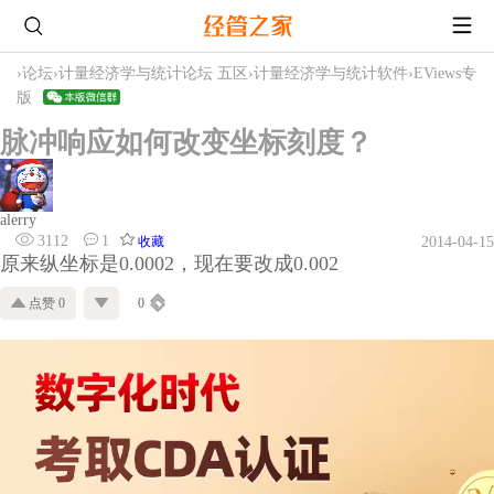
›
论坛
›
计量经济学与统计论坛 五区
›
计量经济学与统计软件
›
EViews专
版
脉冲响应如何改变坐标刻度？
alerry
3112
1
收藏
2014-04-15
原来纵坐标是0.0002，现在要改成0.002
点赞 0
0