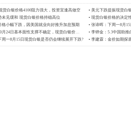
7-29现货白银价格4100阻力强大，投资宜逢高做空
•
美元下跌提振现货白
势未见缓和 现货白银价格持稳高位
•
现货白银价格的决定
价格小幅下跌，因美国就业向好推升加息预期
•
张谛晖：下周一8月1
0月24日基本面性支撑不确定，现货白银价格低位站稳
•
李铧金：5.3中国助推白银上
下周一8月15日现货白银是否仍会继续展开下跌?
•
李建霖：金价如期探