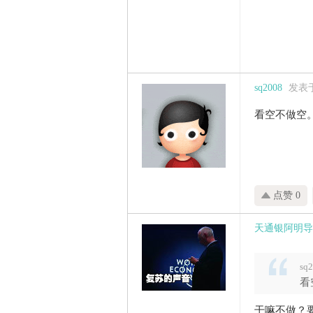
sq2008
发表于 
看空不做空
点赞 0
天通银阿明导
sq
看
干嘛不做？