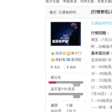
提升主题
|
本版置顶
|
关闭主题
|
变更主题
[行情资讯]
楼主:
天通银阿明导师
管
天通银阿明导
行情回顾：
周五（7月2
时，白银奋力
基本面分析
加关注
串个门
加好友
发消息
北京时间7月
之
20：00[短
0
2
关注
粉丝
20：30[短
硕士生
20：35[
22%
22：50[
还不是
VIP
/
贵宾
7月26日1
-
3：45[短
威望
0
级
——评论：
论坛币
170 个