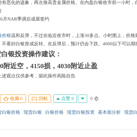
势有恶化的迹象，再次推高贵金属价格。在内盘白银收市前一小时，白银
注
国 6月NAR季调后成屋签约
：
银价格
温和反弹，不过在临近收市时，上涨30多点。小时图上，价格到达6
。不看好白银形成反转。在反弹后，预计仍会下跌。4000以下可以期
货白银投资操作建议：
10
附近空，4150损，4030附近止盈
上述观点仅供参考，据此操作风险自负
点赞 0
0
收藏
0
回帖
货白银价格
现货白银
白银价格
现货白银投资
基本面分析
现货