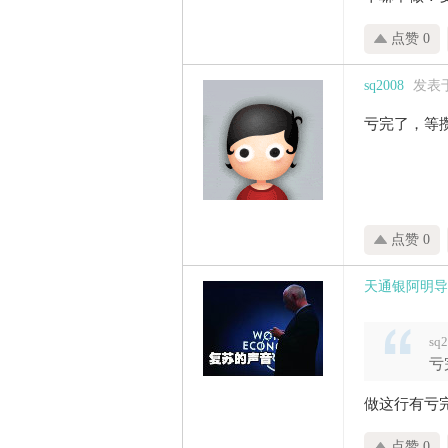
点赞 0
sq2008
发表于 
亏完了，等
点赞 0
天通银阿明导
sq
亏
做这行有亏
点赞 0