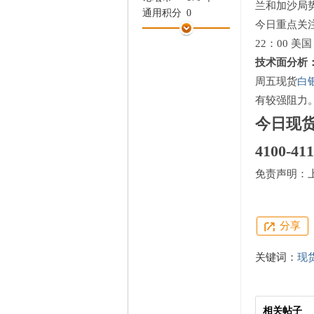
兰和加沙局
家
通用积分
0
今日重点关
学术水平
0 点
22：00 美
热心指数
0 点
信用等级
0 点
技术面分析
经验
894 点
周五现货
白
帖子
85
有较强阻力
精华
0
今日现
在线时间
32 小时
注册时间
2014-6-30
4100-41
最后登录
2014-9-1
免责声明：
分享
关键词：
现
相关帖子