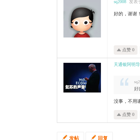
sq2008
发表于 
好的，谢谢
点赞 0
天通银阿明导
sq
好
没事，不用
点赞 0
发帖
回复