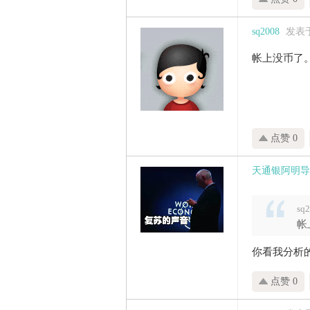
sq2008
发表于 
帐上没币了
点赞 0
天通银阿明导
sq
帐
你看我分析
点赞 0