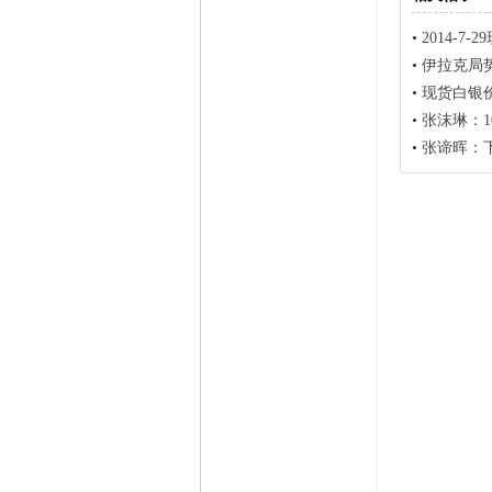
•
2014-
•
伊拉克局
•
现货白银
•
张沫琳：1
•
张谛晖：