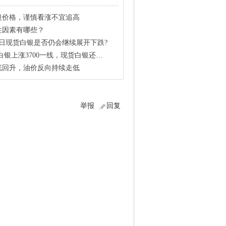
银价格，谨慎看涨不宜追高
性因素有哪些？
5日现货白银是否仍会继续展开下跌?
涨3700一线，现货白银还会再赢新高潮吗？
底回升，油价反向持续走低
举报
回复