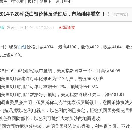
颜色
|
抢沙发
|
顶贴
|
显身卡
|
道具中心
2014-7-28现货白银价格反弹过后，市场继续看空 ！！
[推广有奖]
师
发表于 2014-7-28 17:33:36
|
AI写论文
5日）现货
白银
价格开盘4034，最高4106，最低4022，收盘410
上破4100。
：
25日16：08[短讯]欧市盘初，美元指数刷新一个半月高位80.98
讯]美国6月营建许可年化修正为97.3万户，初值96.3万户
讯]美国6月耐用品订单月率增长0.7%，预期增长0.5%
短讯]美国6月耐用品数据好于预期，美元指数终破81关口，涨至81.01
短讯]调查委员会声明：俄罗斯称乌克兰炮轰俄罗斯领土，意图杀掉执法
：20[短讯]据以色列电视台：以色列内阁已决定，拒绝美国国务卿克
讯]以色列国防部长：以色列可能扩大对加沙的地面进攻
美国方面数据继续好转，表明美国经济复苏强劲，利空贵金属。不过