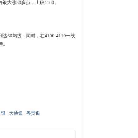
大涨30多点，上破4100。
0均线；同时，在4100-4110一线
待。
白银
天通银
粤贵银