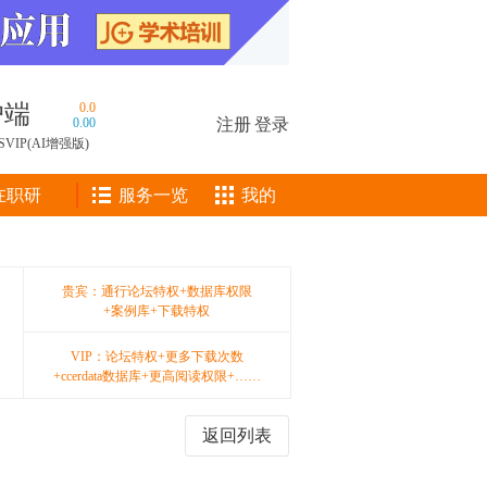
户端
0.0
0.00
注册
|
登录
SVIP(AI增强版)
在职研
服务一览
我的
贵宾：通行论坛特权+数据库权限
+案例库+下载特权
VIP：论坛特权+更多下载次数
+ccerdata数据库+更高阅读权限+……
返回列表