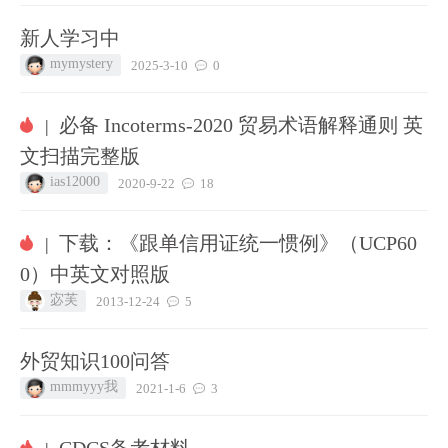
新人学习中
mymystery
2025-3-10
0
必备 Incoterms-2020 贸易术语解释通则 英
|
文扫描完整版
ias12000
2020-9-22
18
下载：《跟单信用证统一惯例》（UCP60
|
0）中英文对照版
宓芙
2013-12-24
5
外贸知识100问答
mmmyyy我
2021-1-6
3
CDCS备考材料