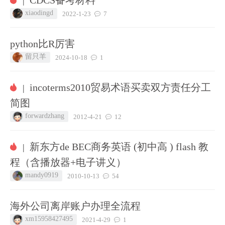
|
xiaodingd
2022-1-23
7
python比R厉害
留只羊
2024-10-18
1
incoterms2010贸易术语买卖双方责任分工
|
简图
forwardzhang
2012-4-21
12
新东方de BEC商务英语 (初中高 ) flash 教
|
程（含播放器+电子讲义）
mandy0919
2010-10-13
54
海外公司离岸账户办理全流程
xm15958427495
2021-4-29
1