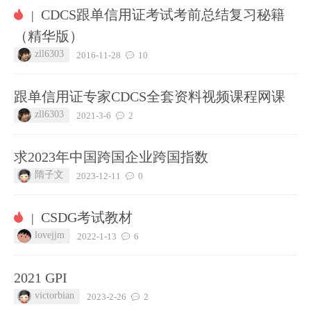
CDCS跟单信用证考试考前总结复习秘籍
|
（精华版）
zll6303
2016-11-28
10
跟单信用证专家CDCS全套资料视频课程网课
zll6303
2021-3-6
2
求2023年中国跨国企业跨国指数
隋子文
2023-12-11
0
CSDG考试教材
|
lovejjm
2022-1-13
6
2021 GPI
victorbian
2023-2-26
2