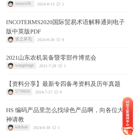
xiaoyu58.
2024-9-13
1
INCOTERMS2020国际贸易术语解释通则电子
版中英版PDF
迷之呆毛
2024-8-26
0
2021山东农机装备暨零部件博览会
wangningn
2021-7-28
1
【资料分享】最新专四备考资料及历年真题
5778950
2024-7-27
0
HS 编码产品里怎么找绿色产品啊，向各位大
神请教
kikihah
2024-6-30
1