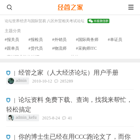
论坛
世界经济与国际贸易 八区
外贸相关考试论坛
主题分类
#报关员
#报检员
#外销员
#国际商务师
#单证员
#跟单员
#货代员
#物流师
#采购师ITC
#营销职业资格认证
#BEC
#其他
查看更多
经管之家（人大经济论坛）用户手册
|
admin
2010-10-12
285289
论坛资料 免费下载、查询，找我来帮忙，
|
轻松搞定
admin_kefu
2025-8-24
41
你的博士生已经在用CCC跑论文了，而你
|