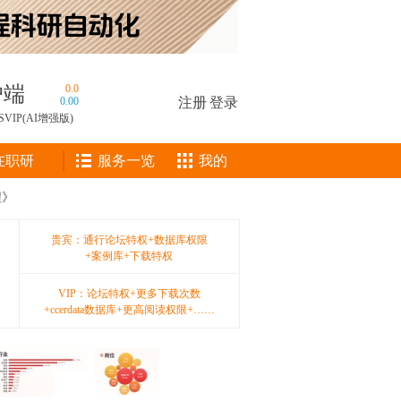
户端
0.0
0.00
注册
|
登录
SVIP(AI增强版)
在职研
服务一览
我的
程》
贵宾：通行论坛特权+数据库权限
+案例库+下载特权
VIP：论坛特权+更多下载次数
+ccerdata数据库+更高阅读权限+……