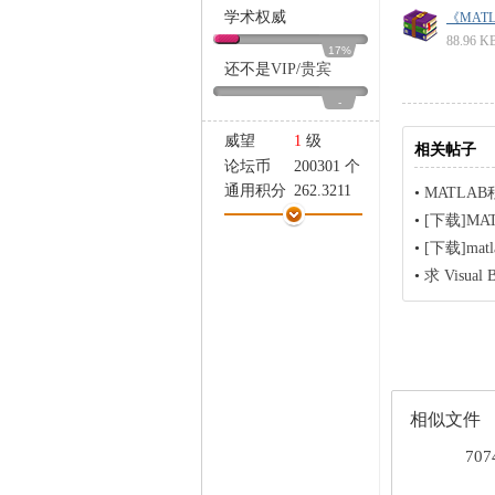
家
学术权威
《MAT
88.96 K
17%
还不是
VIP
/
贵宾
-
威望
1
级
相关帖子
论坛币
200301 个
通用积分
262.3211
•
MATLA
学术水平
145 点
•
[下载]M
热心指数
150 点
•
[下载]ma
信用等级
89 点
•
求 Visua
经验
55917 点
帖子
7479
精华
0
在线时间
847 小时
注册时间
2014-10-27
最后登录
2026-5-25
相似文件
707