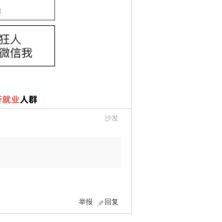
要
沙发
举报
回复