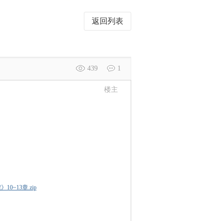
返回列表
439
1
楼主
0~13章.zip