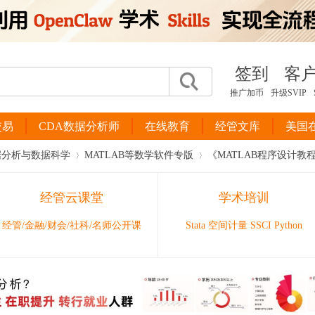
签到
客
推广加币
升级SVIP
交易
CDA数据分析师
在线教育
经管文库
美国
据分析与数据科学
MATLAB等数学软件专版
《MATLAB程序设计教
经管云课堂
学术培训
›
›
经管/金融/财会/社科/名师公开课
Stata 空间计量 SSCI Python