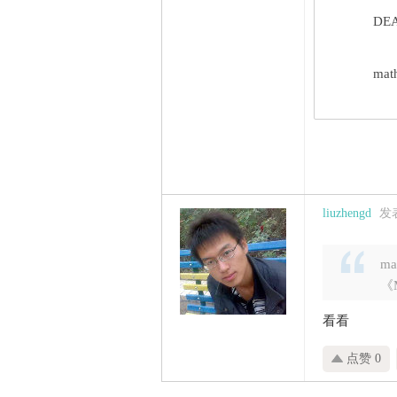
DE
math
liuzhengd
发表
ma
《
看看
点赞 0