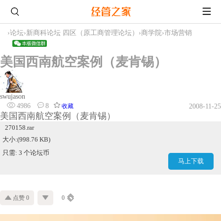
›
论坛
›
新商科论坛 四区（原工商管理论坛）
›
商学院
›
市场营销
美国西南航空案例（麦肯锡）
swujason
4986
8
收藏
2008-11-25
美国西南航空案例（麦肯锡）
270158.rar
大小:(998.76 KB)
只需: 3 个论坛币
马上下载
点赞 0
0