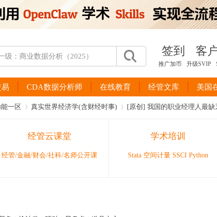
签到
客
推广加币
升级SVIP
交易
CDA数据分析师
在线教育
经管文库
美国
功能一区
真实世界经济学(含财经时事)
[原创] 我国的职业经理人最
经管云课堂
学术培训
›
›
经管/金融/财会/社科/名师公开课
Stata 空间计量 SSCI Python