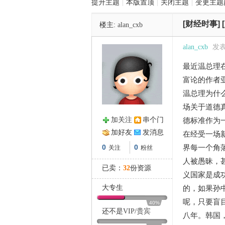
提升主题
|
本版置顶
|
关闭主题
|
变更主题
[财经时事]
楼主:
alan_cxb
管
alan_cxb
发表于
最近温总理
富论的作者
温总理为什
场关于道德
加关注
串个门
德标准作为
之
加好友
发消息
在经受一场
0
0
界每一个角
关注
粉丝
人被愚昧，
已卖：
32
份资源
义国家是成
大专生
的，如果孙
呢，只要盲
40%
还不是
VIP
/
贵宾
八年。韩国