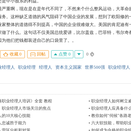
还是中小股东的利益。
题严重啊，现在是在是年代不同了，不然来个什么整风运动，大革命的
服务。这种缺乏道德的风气阻碍了中国企业的发展，想到了欧阳修的
业家整体的道德得不到提高，中国的企业很难做大。美国的肯尼迪有
家做了什么。这句话不仅美国总统爱讲，比尔盖兹，巴菲特，韦尔奇
因为他们把钱都装进自己的口袋里了。。
点赞 0
0
收藏
0
回帖
业经理人
职业经理
经理人
资本主义国家
世界500强
职业经理人
典职业经理人培训》全套 教程
•
职业经理人如何树立
：职业经理人市场关注的焦点
•
职业经理人应具备什
人的10大核心技能
•
教你如何“伺候”各路
人忠诚胜于能力
•
六大软技能，帮助职
人雷区分析和对策
•
如何成为合格的职业