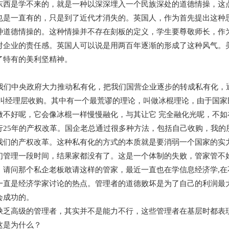
东西是学不来的，就是一种以深深埋入一个民族深处的道德情操，这
也是一直有的，只是到了近代才消失的。英国人，作为首先提出这种
种道德情操的。这种情操并不存在刻板的定义，学生要尊敬师长，作
对企业的责任感。英国人可以说是用两百年逐渐的形成了这种风气。
了特有的美利坚精神。
，我们中央政府大力推动私有化，把我们国营企业逐步的转成私有化，
那叫经理层收购。其中有一个最荒谬的理论，叫做冰棍理论，由于国
做不好呢，它会像冰棍一样慢慢融化，与其让它 完全融化光呢，不
行25年的产权改革。国企老总通过很多种方法，包括自己收购，我的
我们的产权改革。这种私有化的方式的本质就是要消弱一个国家的实
们管理一段时间，结果家都没有了。这是一个体制的失败，管家管不
。请问那个私企老板敢请这样的管家，最近一直也在学信息经济学,
一直是经济学家讨论的热点。管理者的道德败坏是为了自己的利润最
会成功的。
缺乏高级的管理者，其实并不是能力不行，这些管理者在基层时都表
这是为什么？