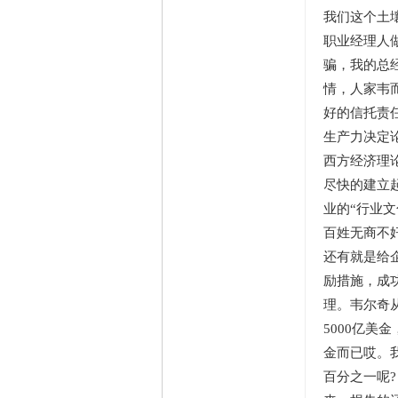
我们这个土
职业经理人
骗，我的总
情，人家韦
好的信托责
生产力决定
西方经济理
尽快的建立
业的“行业
百姓无商不
还有就是给
励措施，成
理。韦尔奇从
5000亿
金而已哎。
百分之一呢?