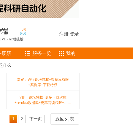
户端
0.0
0.00
注册
|
登录
SVIP(AI增强版)
在职研
服务一览
我的
缺乏什么
贵宾：通行论坛特权+数据库权限
+案例库+下载特权
VIP：论坛特权+更多下载次数
+ccerdata数据库+更高阅读权限+……
返回列表
1
2
下一页