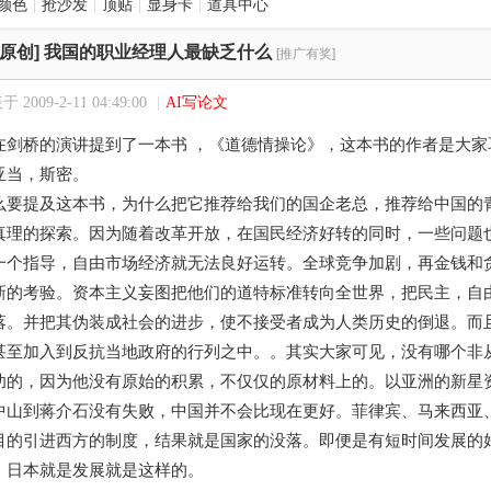
颜色
|
抢沙发
|
顶贴
|
显身卡
|
道具中心
[原创] 我国的职业经理人最缺乏什么
[推广有奖]
 2009-2-11 04:49:00
|
AI写论文
在剑桥的演讲提到了一本书 ，《道德情操论》，这本书的作者是大
亚当，斯密。
么要提及这本书，为什么把它推荐给我们的国企老总，推荐给中国的
真理的探索。因为随着改革开放，在国民经济好转的同时，一些问题
一个指导，自由市场经济就无法良好运转。全球竞争加剧，再金钱和
新的考验。资本主义妄图把他们的道特标准转向全世界，把民主，自
落。并把其伪装成社会的进步，使不接受者成为人类历史的倒退。而
甚至加入到反抗当地政府的行列之中。。其实大家可见，没有哪个非
功的，因为他没有原始的积累，不仅仅的原材料上的。以亚洲的新星
中山到蒋介石没有失败，中国并不会比现在更好。菲律宾、马来西亚
目的引进西方的制度，结果就是国家的没落。即便是有短时间发展的
，日本就是发展就是这样的。