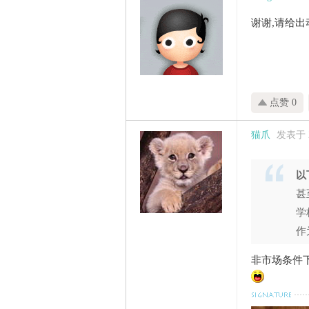
谢谢,请给出
点赞 0
猫爪
发表于 20
以
甚
学
作
非市场条件