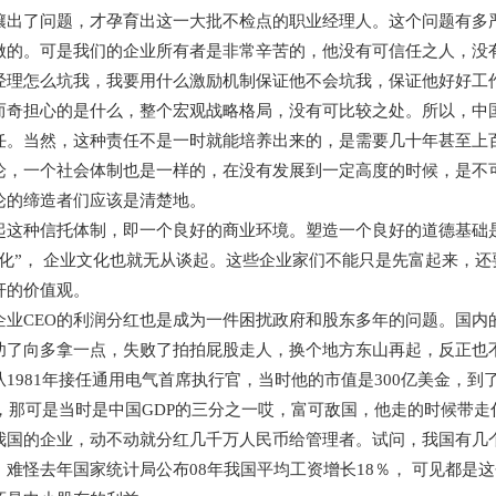
壤出了问题，才孕育出这一大批不检点的职业经理人。这个问题有多严
做的。可是我们的企业所有者是非常辛苦的，他没有可信任之人，没
经理怎么坑我，我要用什么激励机制保证他不会坑我，保证他好好工
而奇担心的是什么，整个宏观战略格局，没有可比较之处。所以，中
任。当然，这种责任不是一时就能培养出来的，是需要几十年甚至上
论，一个社会体制也是一样的，在没有发展到一定高度的时候，是不
论的缔造者们应该是清楚地。
起这种信托体制，即一个良好的商业环境。塑造一个良好的道德基础
文化”， 企业文化也就无从谈起。这些企业家们不能只是先富起来，
奸的价值观。
企业CEO的利润分红也是成为一件困扰政府和股东多年的问题。国内
功了向多拿一点，失败了拍拍屁股走人，换个地方东山再起，反正也
1981年接任通用电气首席执行官，当时他的市值是300亿美金，到了
美金，那可是当时是中国GDP的三分之一哎，富可敌国，他走的时候带
我国的企业，动不动就分红几千万人民币给管理者。试问，我国有几
 难怪去年国家统计局公布08年我国平均工资增长18％， 可见都是