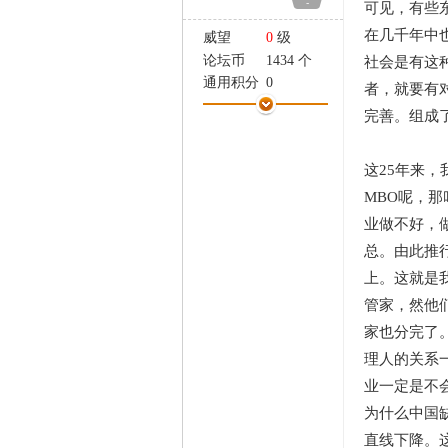
-
可见，有些
家
在几千年中
威望
0
级
论坛币
1434 个
社会是有这
通用积分
0
者，就要有
学术水平
0 点
完善。组成
热心指数
0 点
信用等级
0 点
这25年来
经验
793 点
帖子
65
MBO呢，
精华
0
业做不好，
在线时间
27 小时
总。由此推
注册时间
2006-11-13
上。这就是
最后登录
2023-7-23
管家，然他
家也分完了
理人的关系
业一定是不
为什么中国
直线下降。