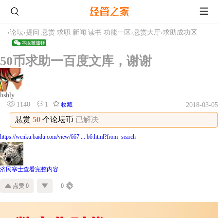
›
论坛
›
提问 悬赏 求职 新闻 读书 功能一区
›
悬赏大厅
›
求助成功区
50币求助一百度文库，谢谢
hshly
1140
1
收藏
2018-03-05
悬赏
50
个论坛币
已解决
https://wenku.baidu.com/view/667 ... b6.html?from=search
济民寒士
查看完整内容
点赞 0
0