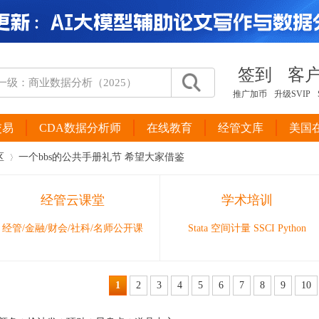
签到
客
推广加币
升级SVIP
交易
CDA数据分析师
在线教育
经管文库
美国
区
一个bbs的公共手册礼节 希望大家借鉴
经管云课堂
学术培训
›
经管/金融/财会/社科/名师公开课
Stata 空间计量 SSCI Python
1
2
3
4
5
6
7
8
9
10