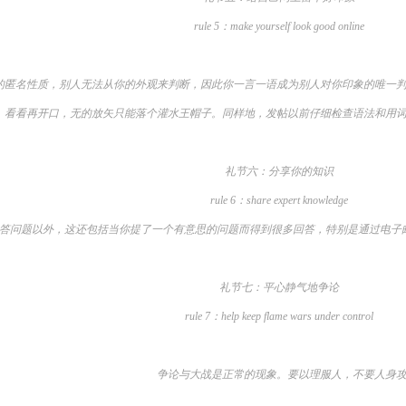
rule 5：make yourself look good online
名性质，别人无法从你的外观来判断，因此你一言一语成为别人对你印象的唯一判
看看再开口，无的放矢只能落个灌水王帽子。同样地，发帖以前仔细检查语法和用
礼节六：分享你的知识
rule 6：share expert knowledge
问题以外，这还包括当你提了一个有意思的问题而得到很多回答，特别是通过电子邮
礼节七：平心静气地争论
rule 7：help keep flame wars under control
争论与大战是正常的现象。要以理服人，不要人身攻