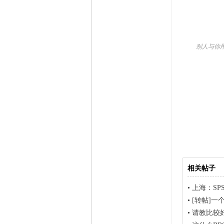
别人与你用电
相关帖子
•
上海：SP
•
[转帖]一
•
请教比较好