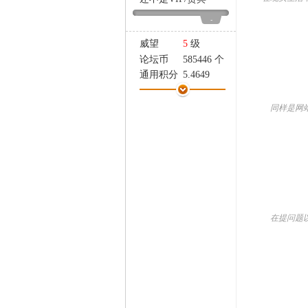
家
-
威望
5
级
论坛币
585446 个
通用积分
5.4649
学术水平
4 点
热心指数
4 点
同样是网站，
信用等级
1 点
经验
6268 点
帖子
228
精华
1
在线时间
281 小时
注册时间
2004-11-29
最后登录
2025-2-16
在提问题以前