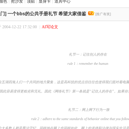
颜色
|
抢沙发
|
顶贴
|
显身卡
|
道具中心
门]
一个bbs的公共手册礼节 希望大家借鉴
[推广有奖]
004-12-22 17:32:00
|
AI写论文
礼节一：记住别人的存在
rule 1：remember the human
自五湖四海人们一个共同的地方聚集，这是高科技的优点但往往也使得我们面对着电
因此容易变得更粗劣和无礼。因此《网络礼节》第一条就是“记住人的存在”。如果你
礼节二：网上网下行为一致
rule 2：adhere to the same standards of behavior online that you follow 
大多数人都是尊法守纪，同样地在网上也同样如此。网上的道德和法律与现实生活是