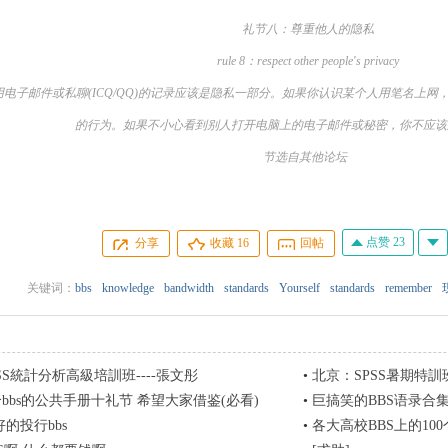
礼节八：尊重他人的隐私
rule 8：respect other people's privacy
子邮件或私聊(ICQ/QQ)的记录应该是隐私一部分。如果你认识某个人用笔名上网
的行为。如果不小心看到别人打开电脑上的电子邮件或秘密，你不应该
节选自其他论坛
点赞 23
分享
收藏
16
回帖
关键词：
bbs
knowledge
bandwidth
standards
Yourself
standards
remember
SS統計分析高級培訓班----張文彤
•
北京：SPSS暑期特
个bbs的公共手册十礼节 希望大家借鉴(必看)
•
巨搞笑的BBS语录合集
的投行bbs
•
各大高校BBS上的10