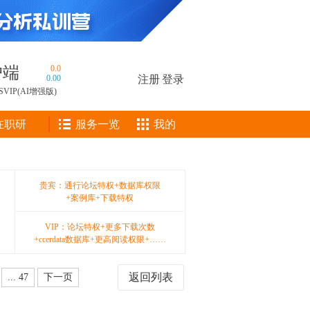
户端
0.0
0.00
注册
|
登录
SVIP(AI增强版)
在职研
服务一览
我的
贵宾：通行论坛特权+数据库权限
+案例库+下载特权
VIP：论坛特权+更多下载次数
+ccerdata数据库+更高阅读权限+……
返回列表
... 47
下一页