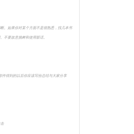
断。如果你对某个方面不是很熟悉，找几本书
词。不要故意挑衅和使用脏话。
件得到的以后你应该写份总结与大家分享
击