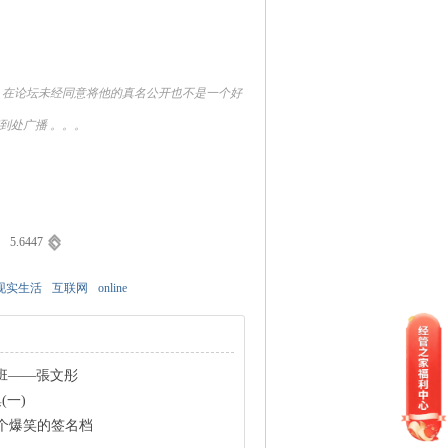
，在论坛未经同意将他的真名公开也不是一个好
到处广播 。。。
5.6447
现实生活
互联网
online
訓班——張文彤
(一)
0个爆笑的签名档