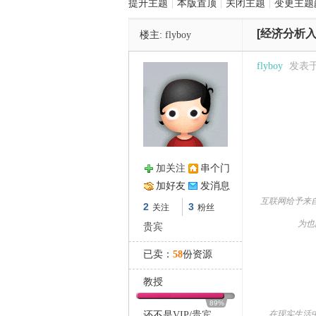
提升主题
|
本版置顶
|
关闭主题
|
变更主题
[经济分析入
楼主:
flyboy
管
flyboy
发表于 2
加关注
串个门
之
加好友
发消息
互联网给予来
2
3
关注
粉丝
为也
贵宾
已卖：
58
份资源
教授
89%
在现实生活中
还不是
VIP
/
贵宾