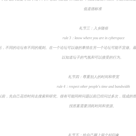
低道德标准
礼节三：入乡随俗
rule 3：know where you are in cyberspace
不同的论坛有不同的规则。在一个论坛可以做的事情在另一个论坛可能不宜做。最
以知道坛子的气氛和可以接受的行为。
礼节四：尊重别人的时间和带宽
rule 4：respect other people's time and bandwidth
，先自己花些时间去搜索和研究。很有可能同样问题以前已经问过多次，现成的答
找答案需要消耗时间和资源。
礼节五：给自己网上留个好印象