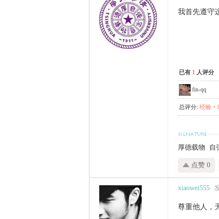
我首先遵守
已有
1
人评分
fin-qq
总评分:
经验 + 
厚德载物 自
点赞 0
xiaowei555
发
尊重他人，