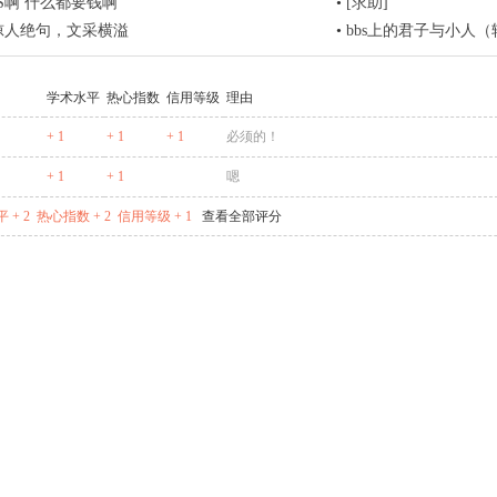
S啊 什么都要钱啊
•
[求助]
S惊人绝句，文采横溢
•
bbs上的君子与小人（
学术水平
热心指数
信用等级
理由
+ 1
+ 1
+ 1
必须的！
+ 1
+ 1
嗯
 + 2
热心指数 + 2
信用等级 + 1
查看全部评分