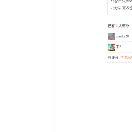
•
这什么BB
•
大学BB
已有
2
人评分
qian1228
不2
总评分:
学术水平