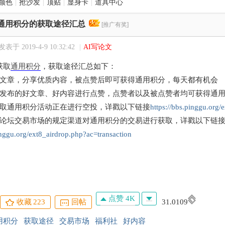
颜色
|
抢沙发
|
顶贴
|
显身卡
|
道具中心
通用积分的获取途径汇总
[推广有奖]
发表于 2019-4-9 10:32:42
|
AI写论文
获取
通用积分
，获取途径汇总如下：
的文章，分享优质内容，被点赞后即可获得通用积分，每天都有机会
中发布的好文章、好内容进行点赞，点赞者以及被点赞者均可获得通
获取通用积分活动正在进行空投，详戳以下链接
https://bbs.pinggu.org/
过论坛交易市场的规定渠道对通用积分的交易进行获取，详戳以下链
inggu.org/ext8_airdrop.php?ac=transaction
点赞 4K
收藏
223
回帖
31.0109
用积分
获取途径
交易市场
福利社
好内容