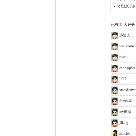
•
奖励363
已有
31
人评分
庐陵人
wangyufn
roadlit
chongqibai
L0H
xiaoshenya
James周
my糖糖
jiliang
zhdefei