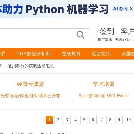
签到
客
推广加币
升级SVIP
交易
CDA数据分析师
在线教育
经管文库
美国
事
通用积分的获取途径汇总
经管云课堂
学术培训
›
经管/金融/财会/社科/名师公开课
Stata 空间计量 SSCI Python
1
2
3
4
5
6
7
8
9
10