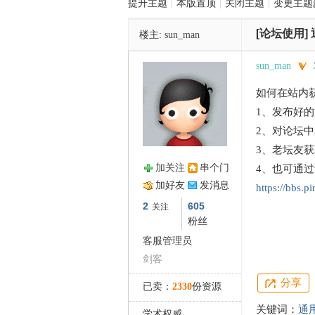
提升主题
|
本版置顶
|
关闭主题
|
变更主题
[论坛使用]
楼主:
sun_man
管
sun_man
如何在站内
1、发布好
2、对论坛
3、老坛友
加关注
串个门
4、也可通
之
加好友
发消息
https://bbs.p
2
605
关注
粉丝
客服管理员
剑客
分享
已卖：
2330
份资源
关键词：
通
学术权威