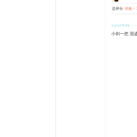
总评分:
经验 + 
小剑一把 混