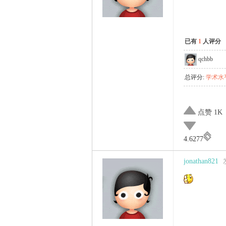
已有
1
人评分
qchbb
总评分:
学术水平
点赞 1K
4.6277
jonathan821