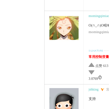
momingqimia
O(∩_∩)
momingqim
常用控制变量2025年
点赞 613
3.0769
jshking
发
支持