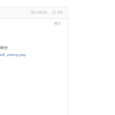
216232
855
楼主
用积分
ext8_airdrop.php
接