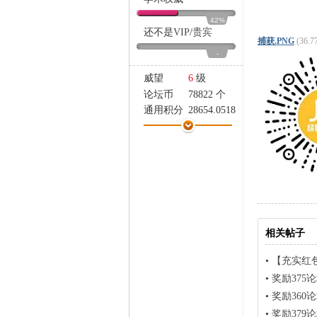
家
42%
还不是
VIP
/
贵宾
捕获.PNG
(36.7
-
威望
6
级
论坛币
78822 个
通用积分
28654.0518
学术水平
446 点
热心指数
576 点
信用等级
370 点
经验
149271 点
帖子
1541
精华
2
在线时间
7377 小时
相关帖子
注册时间
2004-5-21
最后登录
2026-8-5
•
【充实红
•
奖励375
•
奖励360
•
奖励379论坛