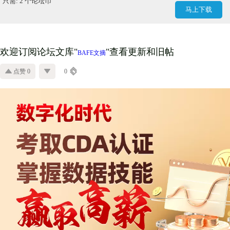
只需: 2 个论坛币
马上下载
欢迎订阅论坛文库
"
"查看更新和旧帖
BAFE文摘
点赞 0
0