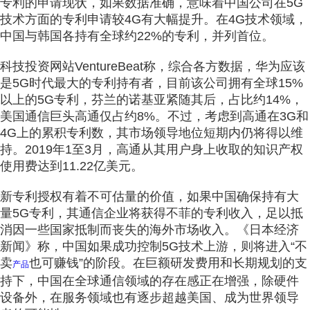
专利的申请现状，如果数据准确，意味着中国公司在5G
技术方面的专利申请较4G有大幅提升。在4G技术领域，
中国与韩国各持有全球约22%的专利，并列首位。
科技投资网站VentureBeat称，综合各方数据，华为应该
是5G时代最大的专利持有者，目前该公司拥有全球15%
以上的5G专利，芬兰的诺基亚紧随其后，占比约14%，
美国通信巨头高通仅占约8%。不过，考虑到高通在3G和
4G上的累积专利数，其市场领导地位短期内仍将得以维
持。2019年1至3月，高通从其用户身上收取的知识产权
使用费达到11.22亿美元。
新专利授权有着不可估量的价值，如果中国确保持有大
量5G专利，其通信企业将获得不菲的专利收入，足以抵
消因一些国家抵制而丧失的海外市场收入。《日本经济
新闻》称，中国如果成功控制5G技术上游，则将进入“不
卖
也可赚钱”的阶段。在巨额研发费用和长期规划的支
产品
持下，中国在全球通信领域的存在感正在增强，除硬件
设备外，在服务领域也有逐步超越美国、成为世界领导