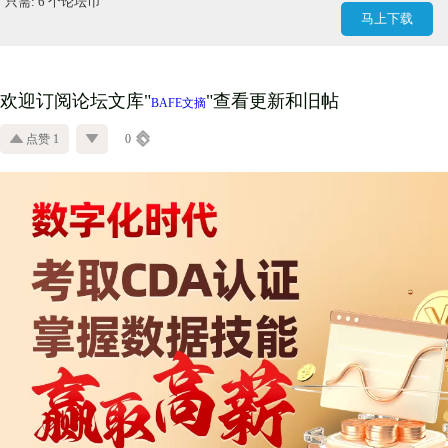
只需: 6 个论坛币
马上下载
欢迎订阅论坛文库
"
"查看更新和旧帖
BAFE文摘
点赞 1
0