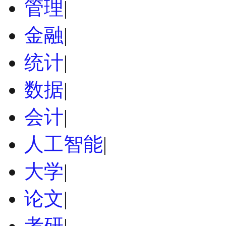
管理
|
金融
|
统计
|
数据
|
会计
|
人工智能
|
大学
|
论文
|
考研
|