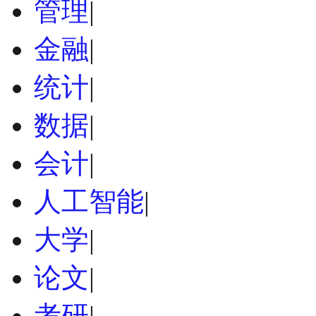
管理
|
金融
|
统计
|
数据
|
会计
|
人工智能
|
大学
|
论文
|
考研
|