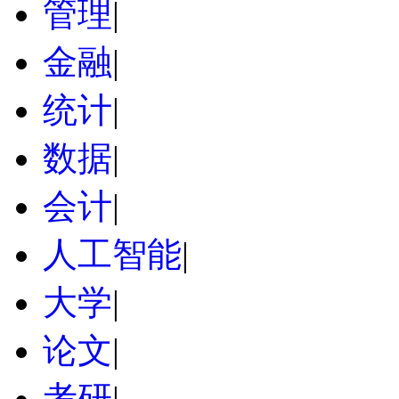
管理
|
金融
|
统计
|
数据
|
会计
|
人工智能
|
大学
|
论文
|
考研
|