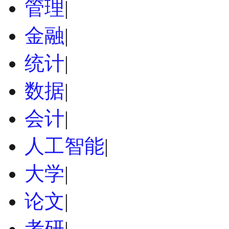
管理
|
金融
|
统计
|
数据
|
会计
|
人工智能
|
大学
|
论文
|
考研
|