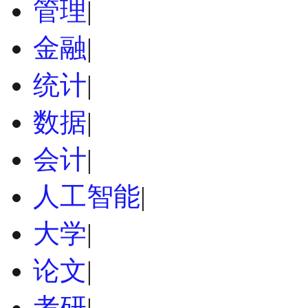
管理
|
金融
|
统计
|
数据
|
会计
|
人工智能
|
大学
|
论文
|
考研
|