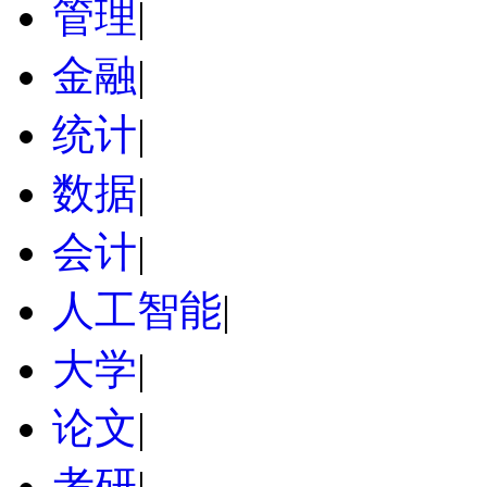
管理
|
金融
|
统计
|
数据
|
会计
|
人工智能
|
大学
|
论文
|
考研
|