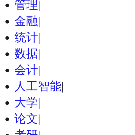
管理
|
金融
|
统计
|
数据
|
会计
|
人工智能
|
大学
|
论文
|
考研
|