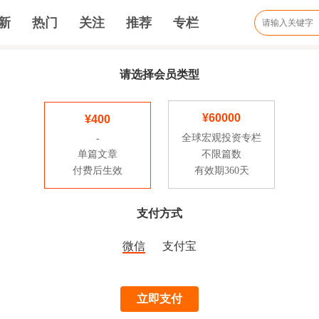
新
热门
关注
推荐
专栏
请选择会员类型
¥60000
¥400
全球宏观投资专栏
-
单篇文章
不限篇数
付费后生效
有效期360天
支付方式
微信
支付宝
立即支付