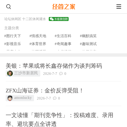
论坛
休闲区 十二区
休闲灌水
主题分类
#图行天下
#情感天地
#生活百科
#幽默搞笑
#影视音乐
#体育世界
#奇闻趣事
#趣味测试
#星座大全
#校园话题
#水煮经管
#休闲其它
查看更多
美银：苹果或将长鑫存储作为谈判筹码
三沙市新居民
2026-7-7
0
ZFX山海证券：金价反弹受阻！
amonlucky
2026-7-7
0
一文读懂「期刊竞争性」：投稿难度、录用
率、避坑要点全讲透