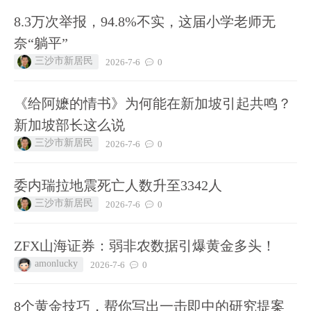
8.3万次举报，94.8%不实，这届小学老师无
奈“躺平”
三沙市新居民
2026-7-6
0
《给阿嬷的情书》为何能在新加坡引起共鸣？
新加坡部长这么说
三沙市新居民
2026-7-6
0
委内瑞拉地震死亡人数升至3342人
三沙市新居民
2026-7-6
0
ZFX山海证券：弱非农数据引爆黄金多头！
amonlucky
2026-7-6
0
8个黄金技巧，帮你写出一击即中的研究提案