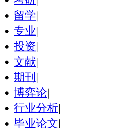
留学
|
专业
|
投资
|
文献
|
期刊
|
博弈论
|
行业分析
|
毕业论文
|