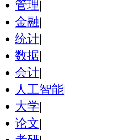
管理
|
金融
|
统计
|
数据
|
会计
|
人工智能
|
大学
|
论文
|
考研
|