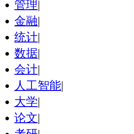
管理
|
金融
|
统计
|
数据
|
会计
|
人工智能
|
大学
|
论文
|
考研
|