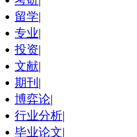
留学
|
专业
|
投资
|
文献
|
期刊
|
博弈论
|
行业分析
|
毕业论文
|