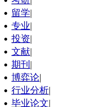
留学
|
专业
|
投资
|
文献
|
期刊
|
博弈论
|
行业分析
|
毕业论文
|