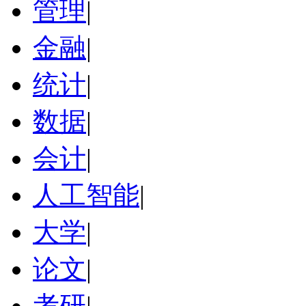
管理
|
金融
|
统计
|
数据
|
会计
|
人工智能
|
大学
|
论文
|
考研
|