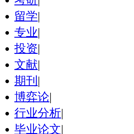
留学
|
专业
|
投资
|
文献
|
期刊
|
博弈论
|
行业分析
|
毕业论文
|