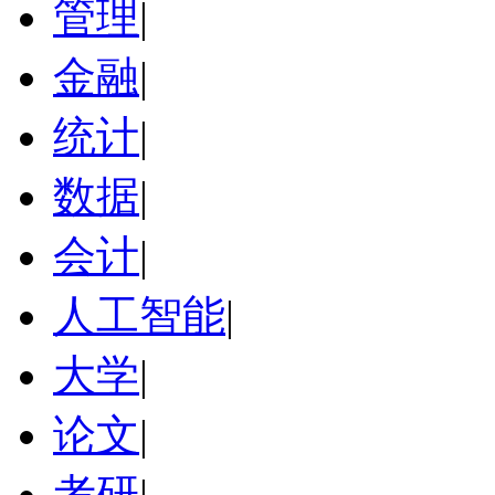
管理
|
金融
|
统计
|
数据
|
会计
|
人工智能
|
大学
|
论文
|
考研
|