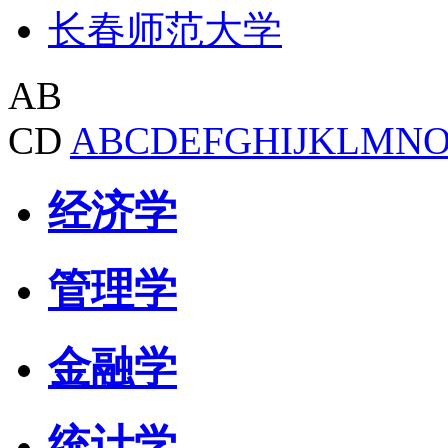
长春师范大学
AB
CD
A
B
C
D
E
F
G
H
I
J
K
L
M
N
经济学
管理学
金融学
统计学