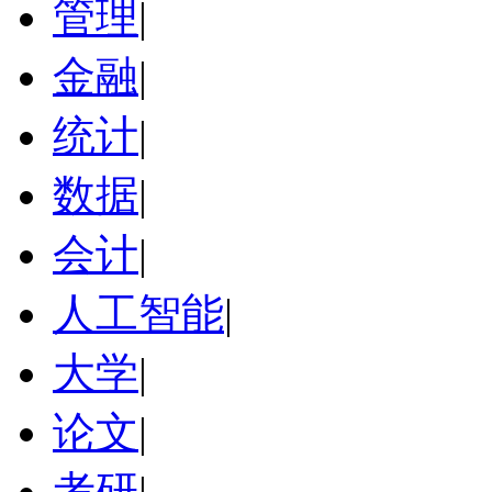
管理
|
金融
|
统计
|
数据
|
会计
|
人工智能
|
大学
|
论文
|
考研
|