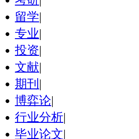
留学
|
专业
|
投资
|
文献
|
期刊
|
博弈论
|
行业分析
|
毕业论文
|