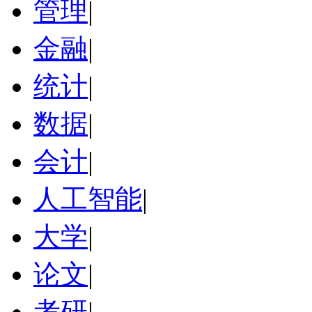
管理
|
金融
|
统计
|
数据
|
会计
|
人工智能
|
大学
|
论文
|
考研
|