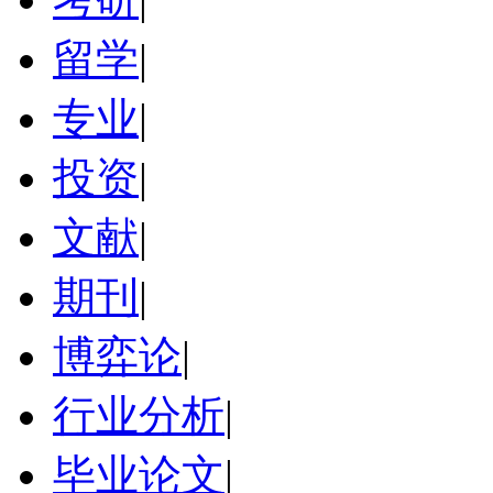
留学
|
专业
|
投资
|
文献
|
期刊
|
博弈论
|
行业分析
|
毕业论文
|