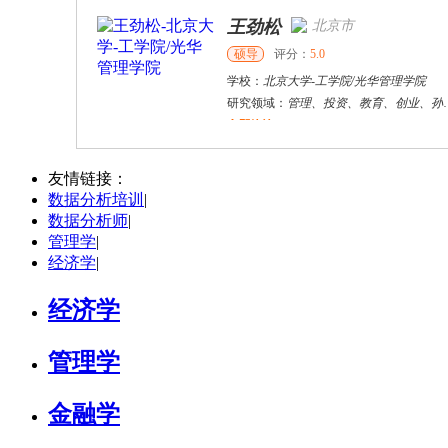
王劲松
北京市
硕导
评分：
5.0
学校：
北京大学
-
工学院/光华管理学院
研究领域：
管理、投资、教育、创业、孙子兵法、博弈论、产学研合作
立即咨询
戴稳胜
北京市
博导
评分：
1.0
友情链接：
数据分析培训
|
学校：
中国人民大学
-
财政金融学院
数据分析师
|
研究领域：
风险管理、保险精算、人民币国际化
管理学
|
立即咨询
经济学
|
经济学
管理学
金融学