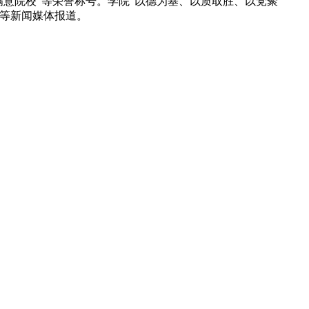
满意院校”等荣誉称号。学院“以德为基、以质取胜、以党聚
》等新闻媒体报道。