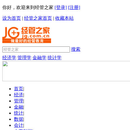
你好，欢迎来到经管之家
[登录]
[注册]
设为首页
|
经管之家首页
|
收藏本站
搜索
经济学
管理学
金融学
统计学
首页
|
经济
|
管理
|
金融
|
统计
|
数据
|
会计
|