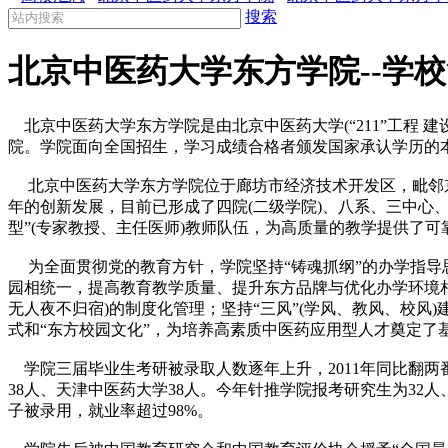
搜索
北京中医药大学东方学院--学
北京中医药大学东方学院是由北京中医药大学(“211”工程 
院。学院面向全国招生，学习成绩合格者颁发国家承认学历的
北京中医药大学东方学院位于廊坊市经济技术开发区，毗邻京
年的创新发展，目前已形成了四院(二级学院)、八系、三中心、
型”(专家教授、主任医师)教师队伍，为高质量的教学提供了可
为全面贯彻党的教育方针，学院坚持“铸魂抓纲”的办学指导思
园相统一，提高教育教学质量、提升东方品牌与优化办学环境相
无人夜不归宿)的制度化管理；坚持“三风”(学风、教风、校风
式和“东方校园文化”，为培养高素质中医药应用型人才奠定了
学院三届毕业生考研被录取人数逐年上升，2011年同比翻
38人、天津中医药大学38人。今年针推学院报考研究生为32
子被录用，就业率超过98%。