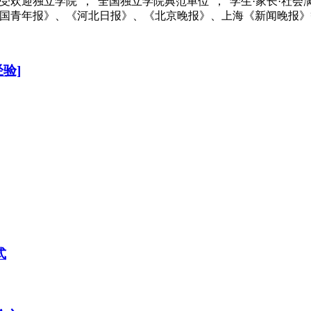
欢迎独立学院”，“全国独立学院典范单位”，“学生·家长·社会
中国青年报》、《河北日报》、《北京晚报》、上海《新闻晚报
验]
式