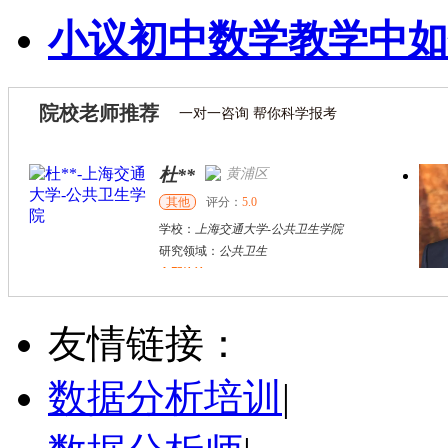
小议初中数学教学中如
院校老师推荐
一对一咨询 帮你科学报考
杜**
黄浦区
其他
评分：
5.0
学校：
上海交通大学
-
公共卫生学院
研究领域：
公共卫生
立即咨询
万志宏
天津市
硕导
评分：
5.0
友情链接：
学校：
南开大学
-
经济学院
研究领域：
国际金融、金融市场
数据分析培训
|
立即咨询