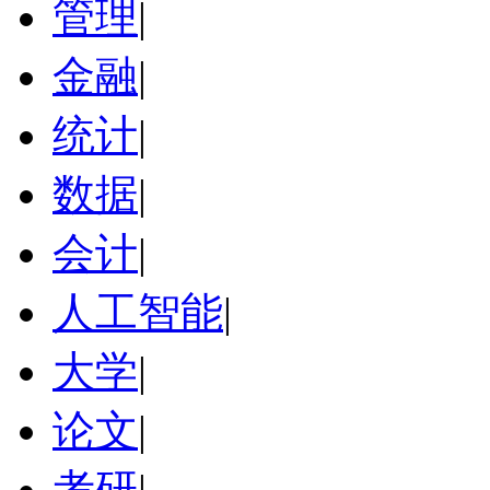
管理
|
金融
|
统计
|
数据
|
会计
|
人工智能
|
大学
|
论文
|
考研
|