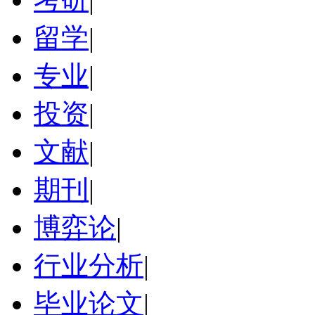
留学
|
专业
|
投资
|
文献
|
期刊
|
博弈论
|
行业分析
|
毕业论文
|