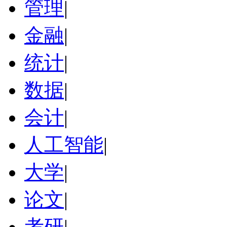
管理
|
金融
|
统计
|
数据
|
会计
|
人工智能
|
大学
|
论文
|
考研
|