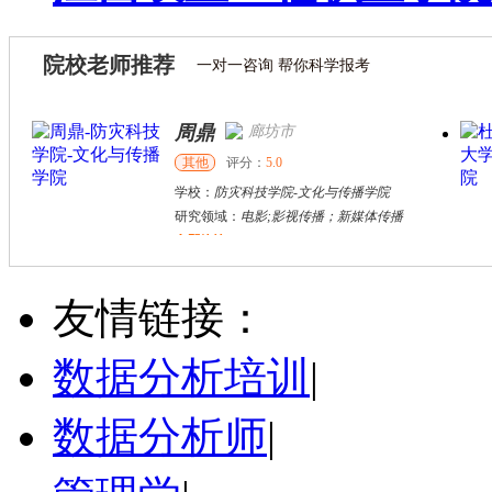
院校老师推荐
一对一咨询 帮你科学报考
周鼎
廊坊市
其他
评分：
5.0
学校：
防灾科技学院
-
文化与传播学院
研究领域：
电影;影视传播；新媒体传播
立即咨询
张千帆
哈尔滨市
博导
评分：
5.0
友情链接：
学校：
哈尔滨工业大学
-
电气工程及自动化学院
研究领域：
电气工程，新能源汽车驱动和充电
数据分析培训
|
立即咨询
数据分析师
|