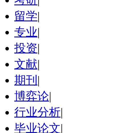
留学
|
专业
|
投资
|
文献
|
期刊
|
博弈论
|
行业分析
|
毕业论文
|