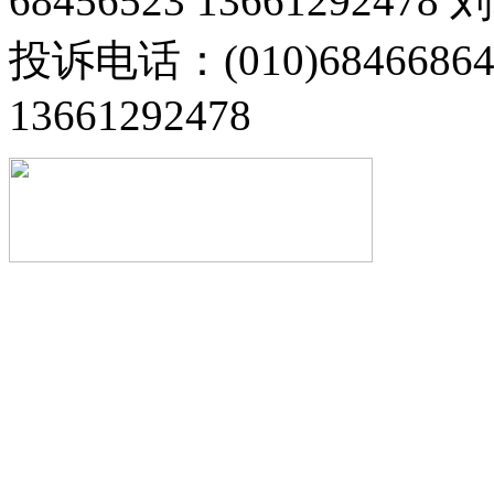
68456523 13661292478
投诉电话：(010)68466
13661292478